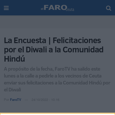
La Encuesta | Felicitaciones
por el Diwali​ a la Comunidad
Hindú
A propósito de la fecha, FaroTV ha salido este
lunes a la calle a pedirle a los vecinos de Ceuta
enviar sus felicitaciones a la Comunidad Hindú por
el Diwali
Por
FaroTV
24/10/2022 - 10:16