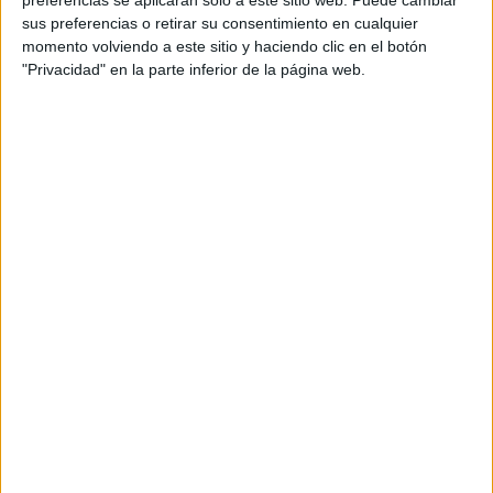
preferencias se aplicarán solo a este sitio web. Puede cambiar
A propósito de la fecha,
FaroTV
ha salido a la calle a
sus preferencias o retirar su consentimiento en cualquier
momento volviendo a este sitio y haciendo clic en el botón
pedirle a los
vecinos de Ceuta
enviar sus felicitaciones a
"Privacidad" en la parte inferior de la página web.
la
Comunidad Hindú
por el Diwali.
Tags:
Comunidad Hindú
Diwali
La Encuesta
Vecinos
Related
Posts