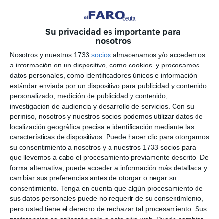
Su privacidad es importante para
nosotros
Nosotros y nuestros 1733
socios
almacenamos y/o accedemos
a información en un dispositivo, como cookies, y procesamos
datos personales, como identificadores únicos e información
estándar enviada por un dispositivo para publicidad y contenido
personalizado, medición de publicidad y contenido,
investigación de audiencia y desarrollo de servicios.
Con su
permiso, nosotros y nuestros socios podemos utilizar datos de
FaroTV
localización geográfica precisa e identificación mediante las
características de dispositivos. Puede hacer clic para otorgarnos
su consentimiento a nosotros y a nuestros 1733 socios para
que llevemos a cabo el procesamiento previamente descrito. De
forma alternativa, puede acceder a información más detallada y
La Comunidad Hindú de Ceuta celebra este lunes
el
cambiar sus preferencias antes de otorgar o negar su
Diwali
, la fiesta en la que el conocimiento se impone sobre
consentimiento.
Tenga en cuenta que algún procesamiento de
la ignorancia. La
festividad de las luces
, esa que guarda
sus datos personales puede no requerir de su consentimiento,
un significado muy especial en la ciudad.
pero usted tiene el derecho de rechazar tal procesamiento. Sus