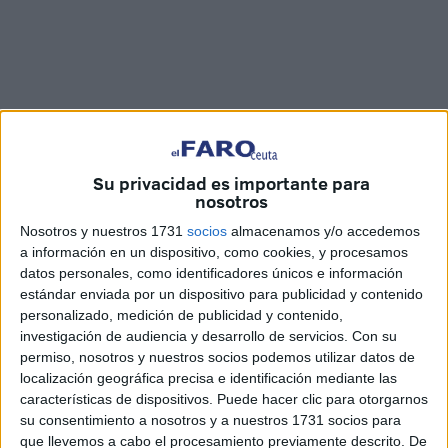
Su privacidad es importante para
nosotros
Nosotros y nuestros 1731
socios
almacenamos y/o accedemos
a información en un dispositivo, como cookies, y procesamos
FaroTV
datos personales, como identificadores únicos e información
estándar enviada por un dispositivo para publicidad y contenido
personalizado, medición de publicidad y contenido,
investigación de audiencia y desarrollo de servicios.
Con su
El cierre de las Fiestas Patronales de Ceuta estuvo
permiso, nosotros y nuestros socios podemos utilizar datos de
localización geográfica precisa e identificación mediante las
marcado, como es tradicional, por el
espectáculo
características de dispositivos. Puede hacer clic para otorgarnos
pirotécnico
que en esta oportunidad se llamó 'Magia
su consentimiento a nosotros y a nuestros 1731 socios para
Visual'. Si bien los asistentes a la Feria quedaron
que llevemos a cabo el procesamiento previamente descrito. De