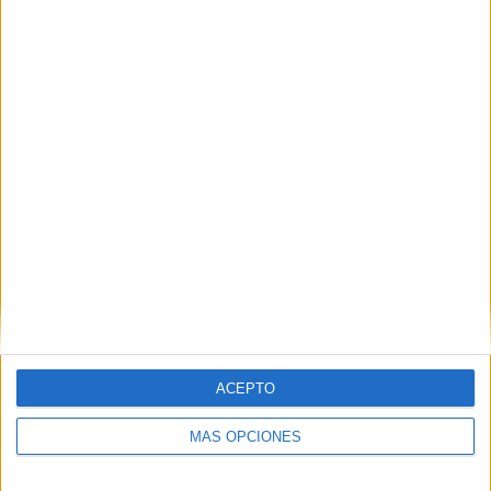
HACE 2 DÍAS
Carmen Pasamar: "El pueblo lo reclama:
la Virgen de África va a salir"
HACE 3 DÍAS
La Ofrenda floral regresa este martes en
una celebración marcada por la
excepcionalidad
HACE 3 DÍAS
La CECE alerta de graves pérdidas en el
comercio local por la crisis migratoria
HACE 3 DÍAS
ACEPTO
Comments
5
MÁS OPCIONES
Se perdió el norte
comentó:
hace 2 años