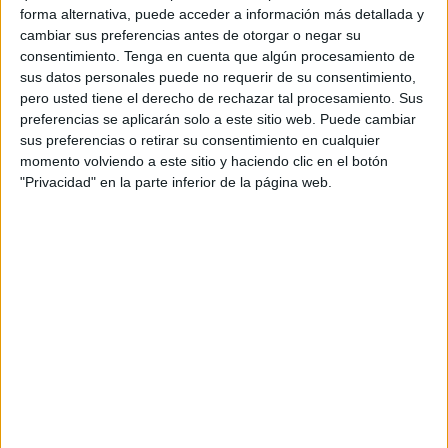
maravillados con esta muestra, también fue
objeto de
forma alternativa, puede acceder a información más detallada y
cambiar sus preferencias antes de otorgar o negar su
críticas
por parte de quienes recuerdan el efecto que
consentimiento.
Tenga en cuenta que algún procesamiento de
puede llegar a causar el fuerte ruido en los pequeños con
sus datos personales puede no requerir de su consentimiento,
autismo, en personas con alguna enferma,
en los
pero usted tiene el derecho de rechazar tal procesamiento. Sus
animales
, además de las consecuencias sobre el
medio
preferencias se aplicarán solo a este sitio web. Puede cambiar
sus preferencias o retirar su consentimiento en cualquier
ambiente
.
momento volviendo a este sitio y haciendo clic en el botón
"Privacidad" en la parte inferior de la página web.
Ante esto, FaroTV ha salido a la calle
a preguntarle a los
ceutíes
si consideran que los fuegos artificiales deberían o
no seguir formando parte
de la Feria
.