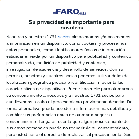
Su privacidad es importante para
nosotros
Nosotros y nuestros 1731
socios
almacenamos y/o accedemos
a información en un dispositivo, como cookies, y procesamos
datos personales, como identificadores únicos e información
estándar enviada por un dispositivo para publicidad y contenido
personalizado, medición de publicidad y contenido,
FaroTV
investigación de audiencia y desarrollo de servicios.
Con su
permiso, nosotros y nuestros socios podemos utilizar datos de
localización geográfica precisa e identificación mediante las
características de dispositivos. Puede hacer clic para otorgarnos
su consentimiento a nosotros y a nuestros 1731 socios para
El Ceuta
sigue en racha y no para de cosechar éxitos
que llevemos a cabo el procesamiento previamente descrito. De
como la
aplastante victoria
de este pasado domingo
ante
forma alternativa, puede acceder a información más detallada y
cambiar sus preferencias antes de otorgar o negar su
el Antequera.
Los ceutíes acumulan ya varios encuentros
consentimiento.
Tenga en cuenta que algún procesamiento de
seguidos sin perder y sigue una semana más en puestos
sus datos personales puede no requerir de su consentimiento,
de play-off de ascenso, lo que hace que muchos
pero usted tiene el derecho de rechazar tal procesamiento. Sus