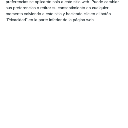
aficionados
sueñen ya con el ascenso a la Segunda
preferencias se aplicarán solo a este sitio web. Puede cambiar
División.
sus preferencias o retirar su consentimiento en cualquier
momento volviendo a este sitio y haciendo clic en el botón
Faro TV
ha salido a la calle para preguntar a los ceutíes si
"Privacidad" en la parte inferior de la página web.
creen que la AD Ceuta podría conseguir el ascenso a
Segunda División, así como para pedirles unas palabras
de aliento al equipo de cara a los últimos encuentros que
le quedan por disputar.