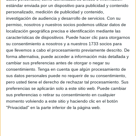
El instante en el que se han abierto las puertas del
estándar enviada por un dispositivo para publicidad y contenido
personalizado, medición de publicidad y contenido,
Santuario de Nuestra Señora de África
ha marcado, una
investigación de audiencia y desarrollo de servicios.
Con su
vez más, el inicio de una jornada cargada de sentimiento y
permiso, nosotros y nuestros socios podemos utilizar datos de
tradición con la
Hermandad del Encuentro
.
localización geográfica precisa e identificación mediante las
características de dispositivos. Puede hacer clic para otorgarnos
La expectación era más que evidente desde mucho antes
su consentimiento a nosotros y a nuestros 1733 socios para
de la hora fijada. Decenas de ceutíes se concentraban en
que llevemos a cabo el procesamiento previamente descrito. De
forma alternativa, puede acceder a información más detallada y
los alrededores de la plaza de África, ocupando cada
cambiar sus preferencias antes de otorgar o negar su
rincón disponible para no perder detalle de una de las
consentimiento.
Tenga en cuenta que algún procesamiento de
estampas más emblemáticas de la Semana Santa local.
sus datos personales puede no requerir de su consentimiento,
La presencia masiva de público ha vuelto a confirmar el
pero usted tiene el derecho de rechazar tal procesamiento. Sus
preferencias se aplicarán solo a este sitio web. Puede cambiar
profundo arraigo que esta Cofradía mantiene entre los
sus preferencias o retirar su consentimiento en cualquier
vecinos.
momento volviendo a este sitio y haciendo clic en el botón
"Privacidad" en la parte inferior de la página web.
Este año, además,
la salida estaba rodeada de un
ambiente especialmente anhelado
, tras dos años
consecutivos en los que
la lluvia impidió que la
Hermandad realizara su estación de penitencia
. La