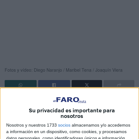
Fotos y vídeo: Diego Naranjo / Maribel Tena / Joaquín Viera
Los Sagrados Titulares,
Jesús Nazareno y la Virgen de
la Esperanza
, han vuelto a protagonizar uno de los
Su privacidad es importante para
nosotros
momentos más esperados del
Martes Santo en Ceuta
,
desatando la emoción de numerosos fieles que
Nosotros y nuestros 1733
socios
almacenamos y/o accedemos
aguardaban con devoción su
salida
.
a información en un dispositivo, como cookies, y procesamos
datos personales, como identificadores únicos e información