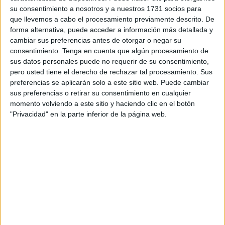
su consentimiento a nosotros y a nuestros 1731 socios para
De esta forma, las calles Chile y Vicedo Martínez, la
que llevemos a cabo el procesamiento previamente descrito. De
mezquita Mulay El Mehdi, Bermudo Soriano, Virgen de la
forma alternativa, puede acceder a información más detallada y
Luz y Pasaje Recreo Alto se reparten más de 250
cambiar sus preferencias antes de otorgar o negar su
guirnaldas, que son unos 800 metros lineales; el barrio del
consentimiento.
Tenga en cuenta que algún procesamiento de
sus datos personales puede no requerir de su consentimiento,
Príncipe contará con una veintena de arcos, formas que
pero usted tiene el derecho de rechazar tal procesamiento. Sus
también adornarán Capitán Claudio Vázquez y Benzú; y
preferencias se aplicarán solo a este sitio web. Puede cambiar
cinco letreros, entre ellos el del Mercado Central, rematan
sus preferencias o retirar su consentimiento en cualquier
esta iluminación extraordinaria.
momento volviendo a este sitio y haciendo clic en el botón
"Privacidad" en la parte inferior de la página web.
La Ciudad adjudicó el contrato de alquiler, montaje y
desmontaje de las luces de Ramadán, previa licitación
pública, a la empresa Invemat Levante S.L. por 33.000
euros (el precio de licitación estaba en 40.000 euros).
Tags:
Ramadán
Related
Posts