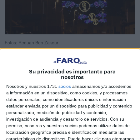
Fotos: Reduan Ben Zakour
Su privacidad es importante para
El encendido inaugural de las luces que alumbrarán el
nosotros
mes de Ramadán
ha sido esta noche, a pesar de que en
Nosotros y nuestros 1731
socios
almacenamos y/o accedemos
un primer momento estaba previsto para el jueves.
a información en un dispositivo, como cookies, y procesamos
datos personales, como identificadores únicos e información
Lo que sí se mantiene en la fecha prevista, jueves 17 -
estándar enviada por un dispositivo para publicidad y contenido
jornada en la que se espera que comience el Ramadán
-,
personalizado, medición de publicidad y contenido,
es el tradicional saludo y felicitación de las autoridades a
investigación de audiencia y desarrollo de servicios.
Con su
permiso, nosotros y nuestros socios podemos utilizar datos de
la Comunidad Musulmana por su mes sagrado. Será a
localización geográfica precisa e identificación mediante las
partir de las 21.00 horas en la Mezquita de Sidi Embarek.
características de dispositivos. Puede hacer clic para otorgarnos