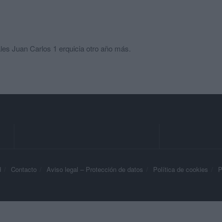
les Juan Carlos 1 erquicia otro año más.
d
Contacto
Aviso legal – Protección de datos
Política de cookies
P