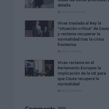
detalle
HACE 58 MINUTOS
Vivas traslada al Rey la
"situación crítica" de Ceut
y reclama recuperar la
normalidad tras la crisis
fronteriza
HACE 14 HORAS
Vivas reclama en el
Parlamento Europeo la
implicación de la UE para
que Ceuta recupere la
normalidad
HACE 20 HORAS
Comments