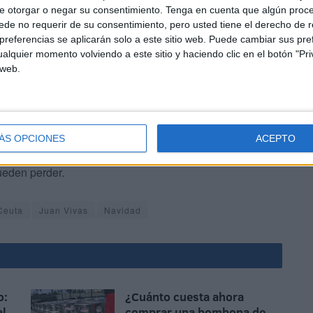
e otorgar o negar su consentimiento.
Tenga en cuenta que algún proc
de no requerir de su consentimiento, pero usted tiene el derecho de r
referencias se aplicarán solo a este sitio web. Puede cambiar sus pref
alquier momento volviendo a este sitio y haciendo clic en el botón "Pri
 web.
d. Así, el día 27 de noviembre a las 13.00 horas tendrá
 del Mayor (Plaza de los Reyes), siendo estas las
ÁS OPCIONES
ACEPTO
rán a cabo la próxima semana antes de inaugurar el mes
ueden perder.
Ceuta
Juan Vivas
Navidad
o:
¿Cuánto cuesta ahora
al
comprar una bombona de