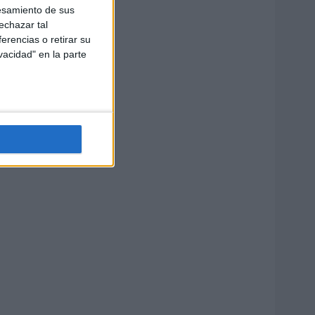
esamiento de sus
echazar tal
erencias o retirar su
vacidad" en la parte