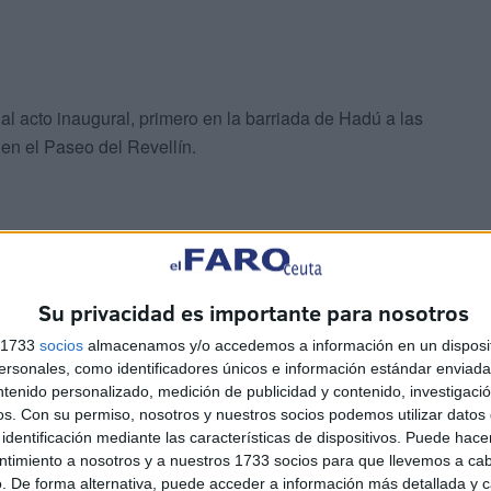
á al acto inaugural, primero en la barriada de Hadú a las
 en el Paseo del Revellín.
Su privacidad es importante para nosotros
ograma de actividades
s 1733
socios
almacenamos y/o accedemos a información en un disposit
sonales, como identificadores únicos e información estándar enviada 
ntenido personalizado, medición de publicidad y contenido, investigaci
drán disfrutar de un
programa para estas fiestas
de lo
os.
Con su permiso, nosotros y nuestros socios podemos utilizar datos 
euta brilla en Navidad'
, comenzará con u
na función
identificación mediante las características de dispositivos. Puede hacer
atro Auditorio del Revellín
y estará protagonizado
ntimiento a nosotros y a nuestros 1733 socios para que llevemos a ca
. De forma alternativa, puede acceder a información más detallada y 
comenzará a las 19.30 horas.