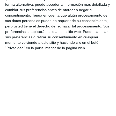
familias
, especialmente aquellas que dependen
forma alternativa, puede acceder a información más detallada y
exclusivamente de la leche industrial para alimentar a sus
cambiar sus preferencias antes de otorgar o negar su
bebés
.
consentimiento.
Tenga en cuenta que algún procesamiento de
sus datos personales puede no requerir de su consentimiento,
Por ejemplo, la leche
Swisslac
se vende a unos 109
pero usted tiene el derecho de rechazar tal procesamiento. Sus
preferencias se aplicarán solo a este sitio web. Puede cambiar
dírhams por lata, lo que en muchos casos no alcanza para
sus preferencias o retirar su consentimiento en cualquier
más de
dos días
de alimentación para los lactantes.
momento volviendo a este sitio y haciendo clic en el botón
"Privacidad" en la parte inferior de la página web.
Este
incremento
ha afectado directamente al
presupuesto familiar
, sobre todo en hogares de
ingresos
limitados
, generando una
carga económica adicional
que agrava su vulnerabilidad social.
La situación ha puesto de relieve la urgencia de medidas
que garanticen la accesibilidad a este producto esencial.
Causas del encarecimiento
Expertos atribuyen este
aumento de precios
a varios