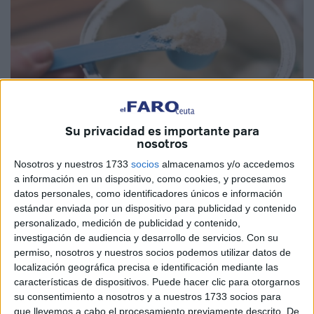
Su privacidad es importante para
nosotros
Nosotros y nuestros 1733
socios
almacenamos y/o accedemos
a información en un dispositivo, como cookies, y procesamos
Press Tetouan
datos personales, como identificadores únicos e información
estándar enviada por un dispositivo para publicidad y contenido
personalizado, medición de publicidad y contenido,
investigación de audiencia y desarrollo de servicios.
Con su
permiso, nosotros y nuestros socios podemos utilizar datos de
Los
precios de la leche infantil en Marruecos
han
localización geográfica precisa e identificación mediante las
características de dispositivos. Puede hacer clic para otorgarnos
experimentado un
aumento notable
en las últimas
su consentimiento a nosotros y a nuestros 1733 socios para
semanas, provocando un creciente descontento entre las
que llevemos a cabo el procesamiento previamente descrito. De