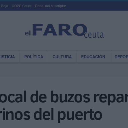
 Roja
COPE Ceuta
Portal del suscriptor
USTICIA
POLÍTICA
CULTURA
EDUCACIÓN
DEPO
cal de buzos repar
inos del puerto