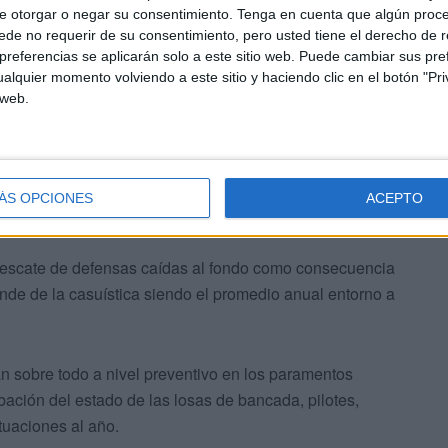
e otorgar o negar su consentimiento.
Tenga en cuenta que algún proc
de no requerir de su consentimiento, pero usted tiene el derecho de r
peraciones en zona I para apoyo a los controles de
referencias se aplicarán solo a este sitio web. Puede cambiar sus pref
 boyas de marcación, colocación de piedras u otros
alquier momento volviendo a este sitio y haciendo clic en el botón "Pri
de los indicadores biológicos. De la captación de agua de
 web.
etirada de depósitos de arena de la captación, rescate de
ÁS OPCIONES
ACEPTO
 rescate de defensas caídas al fondo como consecuencia
nde de la casuística siendo el promedio anual entorno a
an sobre todo a nivel preventivo en los paramentos
bación del estado de las losas de bancada, pilotes,
tuaciones al año.