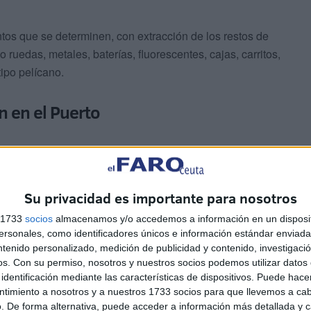
ntos que se determinen, con extracción de los restos de
uedas, metales, baterías, fluorescentes, cajas, carritos,
ipo pelícano.
n en el Puerto
on la
empresa
prestataria de la limpieza de la lámina de
 lo gestionará.
Su privacidad es importante para nosotros
l técnico que ordene la Dirección de los trabajos para la
s 1733
socios
almacenamos y/o accedemos a información en un disposit
dos actuaciones anuales.
sonales, como identificadores únicos e información estándar enviada 
ntenido personalizado, medición de publicidad y contenido, investigaci
os.
Con su permiso, nosotros y nuestros socios podemos utilizar datos 
identificación mediante las características de dispositivos. Puede hacer
ntimiento a nosotros y a nuestros 1733 socios para que llevemos a ca
. De forma alternativa, puede acceder a información más detallada y 