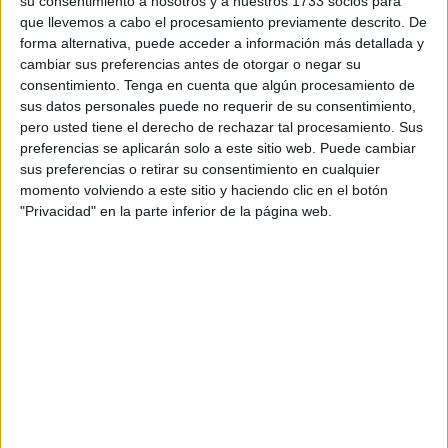
su consentimiento a nosotros y a nuestros 1733 socios para
destinado este año 40.000 euros a acciones de mejora en
que llevemos a cabo el procesamiento previamente descrito. De
los entornos por los que discurren los 9,5 kilómetros de
forma alternativa, puede acceder a información más detallada y
cambiar sus preferencias antes de otorgar o negar su
cableado aéreo de Media y Alta Tensión que la Compañía
consentimiento.
Tenga en cuenta que algún procesamiento de
gestiona en Ceuta. Estas acciones se han ejecutado
sus datos personales puede no requerir de su consentimiento,
desde el pasado mes de enero hasta esta primera semana
pero usted tiene el derecho de rechazar tal procesamiento. Sus
de junio, en la que se han dado por finalizadas las mejoras
preferencias se aplicarán solo a este sitio web. Puede cambiar
sus preferencias o retirar su consentimiento en cualquier
llevadas a cabo por la Compañía en coordinación con la
momento volviendo a este sitio y haciendo clic en el botón
Consejería de
Medio Ambiente
y Servicios Urbanos de la
"Privacidad" en la parte inferior de la página web.
Ciudad Autónoma de Ceuta.
Se trata de unas labores que la compañía distribuidora de
electricidad en Ceuta realiza en las líneas aéreas que
atraviesan terrenos o zonas forestales que precisan de una
adecuada conservación de las masas de vegetación, y se
realizan como parte del Plan de Verano que lleva a cabo la
compañía anualmente.
Se realizan como parte del Plan