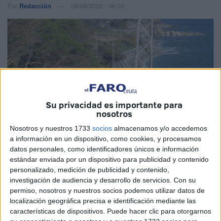
Por
Redacción
08/06/2020 - 06:33
Su privacidad es importante para
nosotros
Nosotros y nuestros 1733
socios
almacenamos y/o accedemos
a información en un dispositivo, como cookies, y procesamos
datos personales, como identificadores únicos e información
estándar enviada por un dispositivo para publicidad y contenido
Cedidas
personalizado, medición de publicidad y contenido,
investigación de audiencia y desarrollo de servicios.
Con su
permiso, nosotros y nuestros socios podemos utilizar datos de
localización geográfica precisa e identificación mediante las
características de dispositivos. Puede hacer clic para otorgarnos
La
Empresa de Alumbrado Eléctrico de Ceuta
ha