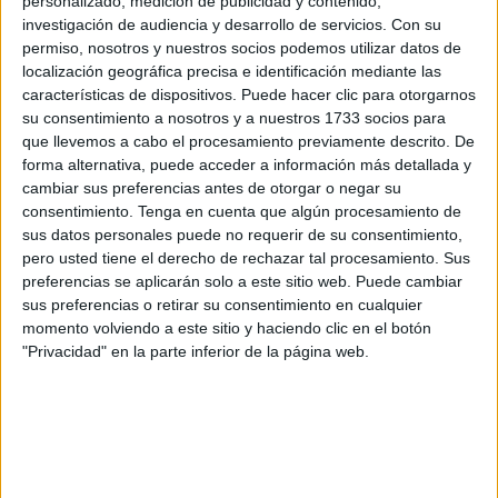
personalizado, medición de publicidad y contenido,
investigación de audiencia y desarrollo de servicios.
Con su
La apuesta por este sistema se justifica en la rigurosa
permiso, nosotros y nuestros socios podemos utilizar datos de
formación especializada que ya han superado
los
localización geográfica precisa e identificación mediante las
médicos
y las matronas
, cuya capacitación técnica
características de dispositivos. Puede hacer clic para otorgarnos
su consentimiento a nosotros y a nuestros 1733 socios para
queda demostrada por la obtención de sus títulos de
que llevemos a cabo el procesamiento previamente descrito. De
especialidad.
forma alternativa, puede acceder a información más detallada y
cambiar sus preferencias antes de otorgar o negar su
Para quienes buscan un
empleo de larga duración
, estas
consentimiento.
Tenga en cuenta que algún procesamiento de
resoluciones representan una oportunidad de oro.
El
sus datos personales puede no requerir de su consentimiento,
Ingesa
no solo convoca plazas por el sistema general de
pero usted tiene el derecho de rechazar tal procesamiento. Sus
preferencias se aplicarán solo a este sitio web. Puede cambiar
acceso libre, sino que también fomenta la promoción
sus preferencias o retirar su consentimiento en cualquier
interna, permitiendo que
el personal que ya presta
momento volviendo a este sitio y haciendo clic en el botón
servicios pueda estabilizar su situación profesional.
"Privacidad" en la parte inferior de la página web.
Convocatorias para médicos de
diversas especialidades