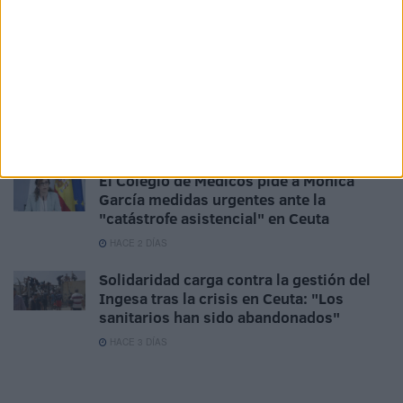
Ingesa presta 391 asistencias y refuerza
los dispositivos 'extra' con más de 500
atenciones
HACE 2 DÍAS
Los empleados públicos piden actualizar
la indemnización por residencia en Ceuta
HACE 2 DÍAS
El Colegio de Médicos pide a Mónica
García medidas urgentes ante la
"catástrofe asistencial" en Ceuta
HACE 2 DÍAS
Solidaridad carga contra la gestión del
Ingesa tras la crisis en Ceuta: "Los
sanitarios han sido abandonados"
HACE 3 DÍAS