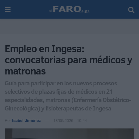
Empleo en Ingesa:
convocatorias para médicos y
matronas
Guía para participar en los nuevos procesos
selectivos de plazas fijas de médicos en 21
especialidades, matronas (Enfermería Obstétrico-
Ginecológica) y fisioterapeutas de Ingesa
Por
Isabel Jiménez
18/05/2026 - 10:44