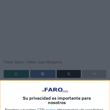
Fotos: Quino / Vídeo: Juan Mosquera
El acuartelamiento González Tablas de Ceuta ha acogido
este viernes el acto de
despedida a los 130 militares
que
Su privacidad es importante para
partirán a finales de mayo para participar en la
Operación
nosotros
XVIII de apoyo a Irak.
Nosotros y nuestros 1731
socios
almacenamos y/o accedemos