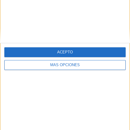
contingente han sido los encargados de colocar una
corona en su memoria.
Ya para finalizar se ha producido un desfile, así como la
despedida de los cuadros de mando por parte del segundo
jefe de la Comandancia General de Ceuta.
ACEPTO
MÁS OPCIONES
Tags:
Castrense
Comandancia General de Ceuta