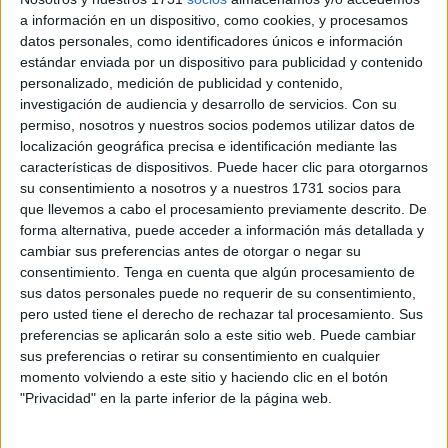
En el evento se ha contado además con presencia de
a información en un dispositivo, como cookies, y procesamos
datos personales, como identificadores únicos e información
todas las unidades de la
Comandancia General
de
estándar enviada por un dispositivo para publicidad y contenido
Ceuta. El acto ha estado presidido por Fernando Rocha y
personalizado, medición de publicidad y contenido,
Castilla, segundo jefe de la Comgeceu.
investigación de audiencia y desarrollo de servicios.
Con su
permiso, nosotros y nuestros socios podemos utilizar datos de
En el acto se ha contado con la presencia de los familiares
localización geográfica precisa e identificación mediante las
de estos militares y se ha hecho entrega del banderín al
características de dispositivos. Puede hacer clic para otorgarnos
su consentimiento a nosotros y a nuestros 1731 socios para
jefe del contingente, además de felicitaciones a militares
que llevemos a cabo el procesamiento previamente descrito. De
por su buena preparación para la Operación.
forma alternativa, puede acceder a información más detallada y
cambiar sus preferencias antes de otorgar o negar su
También el jefe del contingente, Sergio Villaescusa, ha
consentimiento.
Tenga en cuenta que algún procesamiento de
leído un discurso a todos los presentes.
sus datos personales puede no requerir de su consentimiento,
pero usted tiene el derecho de rechazar tal procesamiento. Sus
Villaescusa ha relatado esos duros meses de preparación
preferencias se aplicarán solo a este sitio web. Puede cambiar
en la que los 130 militares se han dejado todo. “Lejos
sus preferencias o retirar su consentimiento en cualquier
momento volviendo a este sitio y haciendo clic en el botón
parece ya en el tiempo el momento en el que iniciamos
"Privacidad" en la parte inferior de la página web.
nuestra preparación para la misión y el camino recorrido
no ha sido fácil. El periodo de adiestramiento operativo ha