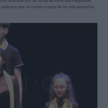
nicio entonado por las voces de todos sus integrantes,
ra parte que que ha corrido a cargo de los más pequeños