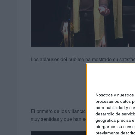
Los aplausos del público ha mostrado su satisfac
Nosotros y nuestro
procesamos datos per
para publicidad y co
El primero de los villancicos del concurso lo ha
desarrollo de servici
muy sentidas y que han acompañado el resto en 
geográfica precisa e 
otorgarnos su conse
previamente descrito