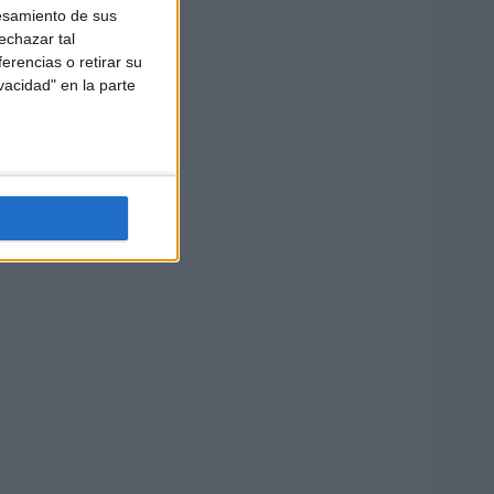
esamiento de sus
echazar tal
erencias o retirar su
vacidad" en la parte