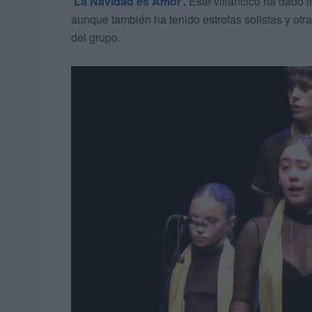
‘
La Navidad es Amor’.
Este villancico ha dado i
aunque también ha tenido estrofas solistas y ot
del grupo.