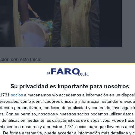
ción con este inicio.
Su privacidad es importante para nosotros
s 1731
socios
almacenamos y/o accedemos a información en un disposit
sonales, como identificadores únicos e información estándar enviada 
ntenido personalizado, medición de publicidad y contenido, investigaci
 abierto una joven ceutí que ha entonado unas estrofas
os.
Con su permiso, nosotros y nuestros socios podemos utilizar datos 
el para dar vida a ‘Suenan las zambombas’.
identificación mediante las características de dispositivos. Puede hacer
ntimiento a nosotros y a nuestros 1731 socios para que llevemos a ca
. De forma alternativa, puede acceder a información más detallada y 