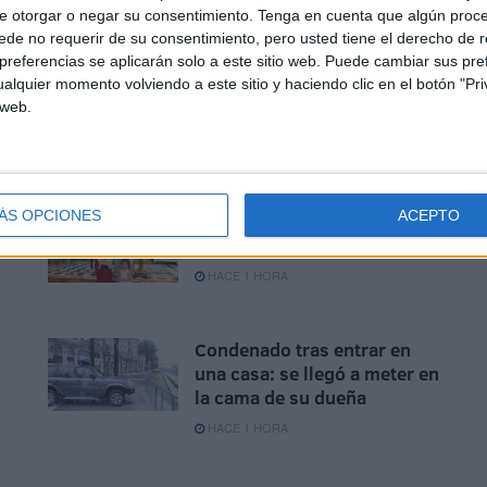
e otorgar o negar su consentimiento.
Tenga en cuenta que algún proc
de no requerir de su consentimiento, pero usted tiene el derecho de r
referencias se aplicarán solo a este sitio web. Puede cambiar sus pref
alquier momento volviendo a este sitio y haciendo clic en el botón "Pri
 web.
ÁS OPCIONES
ACEPTO
 6
Sociedad caballa: el bautizo
a
de Fidela en Los Remedios
HACE 1 HORA
Condenado tras entrar en
una casa: se llegó a meter en
la cama de su dueña
n
HACE 1 HORA