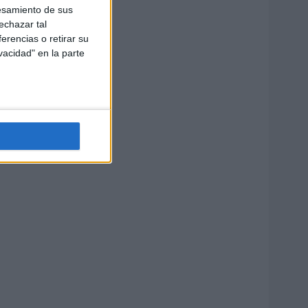
esamiento de sus
echazar tal
erencias o retirar su
vacidad" en la parte