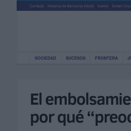
Contacto
Horarios de Barcos by Kikoto
Vuelos
Sorteo Cruz
SOCIEDAD
SUCESOS
FRONTERA
J
El embolsamie
por qué “preoc