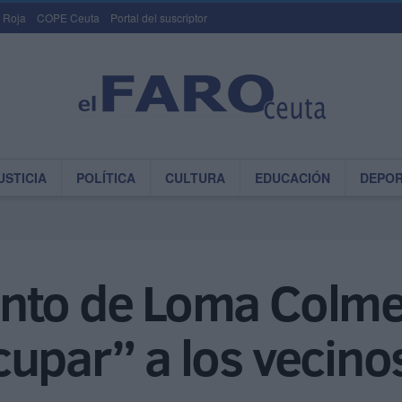
 Roja
COPE Ceuta
Portal del suscriptor
USTICIA
POLÍTICA
CULTURA
EDUCACIÓN
DEPO
nto de Loma Colme
upar” a los vecino