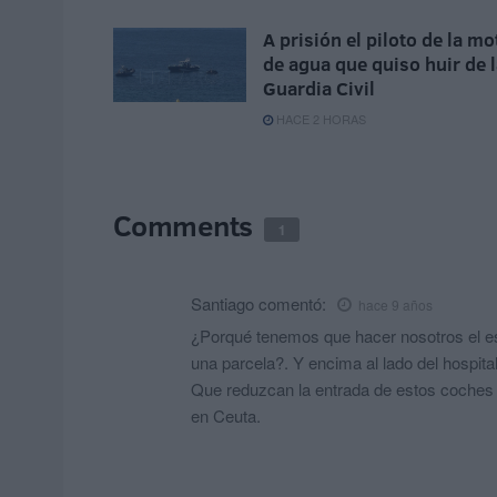
A prisión el piloto de la mo
de agua que quiso huir de 
Guardia Civil
HACE 2 HORAS
Comments
1
Santiago
comentó:
hace 9 años
¿Porqué tenemos que hacer nosotros el e
una parcela?. Y encima al lado del hospital
Que reduzcan la entrada de estos coches 
en Ceuta.