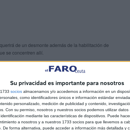
 requerirá de un desmonte además de la habilitación de
e se concentren allí.
Su privacidad es importante para nosotros
s 1733
socios
almacenamos y/o accedemos a información en un disposit
as kilométricas colas y constantes colapsos que se
sonales, como identificadores únicos e información estándar enviada 
los meses de la Operación Paso del Estrecho debido al
ntenido personalizado, medición de publicidad y contenido, investigaci
os.
Con su permiso, nosotros y nuestros socios podemos utilizar datos 
ntera del Tarajal.
identificación mediante las características de dispositivos. Puede hacer
ntimiento a nosotros y a nuestros 1733 socios para que llevemos a ca
. De forma alternativa, puede acceder a información más detallada y 