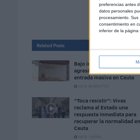
preferencias antes d
datos personales pue
procesamiento. Sus p
consentimiento en cu
inferior de la página
Related
Posts
M
Bajo investigación judicial
agresiones sexuales tras l
entrada masiva en Ceuta
HACE 38 MINUTOS
“Toca resistir”: Vivas
reclama al Estado una
respuesta inmediata para
recuperar la normalidad e
Ceuta
HACE 1 HORA