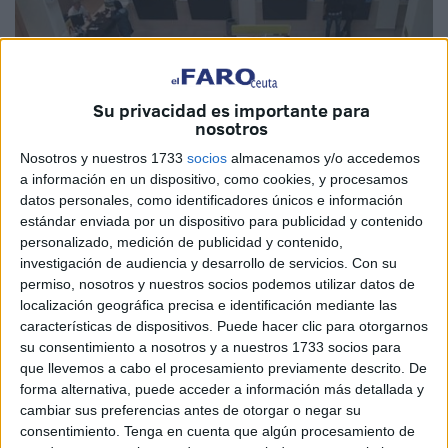
Su privacidad es importante para
nosotros
Nosotros y nuestros 1733
socios
almacenamos y/o accedemos
a información en un dispositivo, como cookies, y procesamos
datos personales, como identificadores únicos e información
estándar enviada por un dispositivo para publicidad y contenido
personalizado, medición de publicidad y contenido,
investigación de audiencia y desarrollo de servicios.
Con su
permiso, nosotros y nuestros socios podemos utilizar datos de
localización geográfica precisa e identificación mediante las
características de dispositivos. Puede hacer clic para otorgarnos
La
oficina de Correos
de Ceuta pide a los votantes que
su consentimiento a nosotros y a nuestros 1733 socios para
han solicitado su voto por correo que antes de entregar la
que llevemos a cabo el procesamiento previamente descrito. De
documentación -de emitir el voto- repasen bien que el
forma alternativa, puede acceder a información más detallada y
sobre lleva todo lo necesario en el interior. Y es que se han
cambiar sus preferencias antes de otorgar o negar su
percatado de que algunos de los casi 3.000 ceutíes que
consentimiento.
Tenga en cuenta que algún procesamiento de