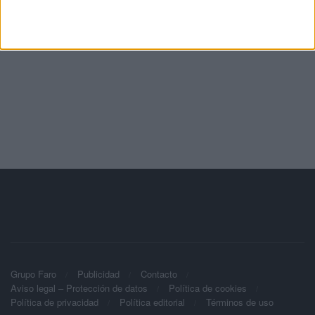
Grupo Faro
Publicidad
Contacto
Aviso legal – Protección de datos
Política de cookies
Política de privacidad
Política editorial
Términos de uso