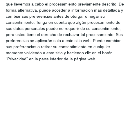
lunes 18 de mayo en la
Junta Directiva Nacional
del
que llevemos a cabo el procesamiento previamente descrito. De
Partido Popular con una amplia representación
forma alternativa, puede acceder a información más detallada y
cambiar sus preferencias antes de otorgar o negar su
encabezada por el
secretario general del PP de Ceuta,
consentimiento.
Tenga en cuenta que algún procesamiento de
Guillermo Martínez
, en una cita clave para la organización
sus datos personales puede no requerir de su consentimiento,
a nivel nacional y que se celebrará al día siguiente de
pero usted tiene el derecho de rechazar tal procesamiento. Sus
Elecciones Andalucía 2026
.
preferencias se aplicarán solo a este sitio web. Puede cambiar
sus preferencias o retirar su consentimiento en cualquier
La delegación ceutí estará integrada también por el
momento volviendo a este sitio y haciendo clic en el botón
"Privacidad" en la parte inferior de la página web.
diputado nacional Javier Celaya y los senadores
Cristina Díaz y Abdelhakim Abdeselam
, además de los
miembros del
Comité de Dirección Nabila Benzina y
Kissy Chandiramani
.
Una representación que refleja la fortaleza, la cohesión y
el compromiso del PP de Ceuta con el
proyecto nacional
que lidera Alberto Núñez Feijóo
.
El Partido Popular de Ceuta acudirá a esta reunión de la
máxima dirección nacional con la ilusión y la confianza de