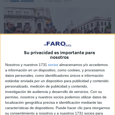
Por
Isabel Jiménez
17/05/2026 - 10:11
Su privacidad es importante para
nosotros
Nosotros y nuestros 1731
socios
almacenamos y/o accedemos
a información en un dispositivo, como cookies, y procesamos
datos personales, como identificadores únicos e información
estándar enviada por un dispositivo para publicidad y contenido
Imagen de archivo
personalizado, medición de publicidad y contenido,
investigación de audiencia y desarrollo de servicios.
Con su
permiso, nosotros y nuestros socios podemos utilizar datos de
localización geográfica precisa e identificación mediante las
características de dispositivos. Puede hacer clic para otorgarnos
El
Partido Popular (PP) de Ceuta
estará presente este
su consentimiento a nosotros y a nuestros 1731 socios para