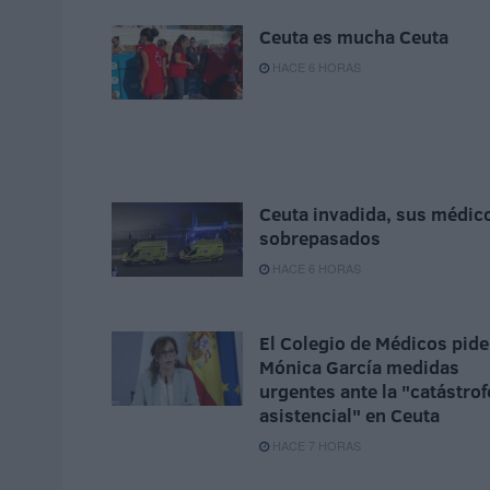
Ceuta es mucha Ceuta
HACE 6 HORAS
Ceuta invadida, sus médic
sobrepasados
HACE 6 HORAS
El Colegio de Médicos pide
Mónica García medidas
urgentes ante la "catástrof
asistencial" en Ceuta
HACE 7 HORAS