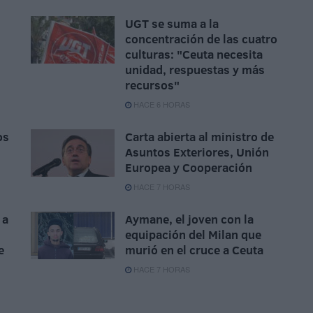
UGT se suma a la
concentración de las cuatro
culturas: "Ceuta necesita
unidad, respuestas y más
recursos"
HACE 6 HORAS
os
Carta abierta al ministro de
Asuntos Exteriores, Unión
Europea y Cooperación
HACE 7 HORAS
 a
Aymane, el joven con la
equipación del Milan que
e
murió en el cruce a Ceuta
HACE 7 HORAS