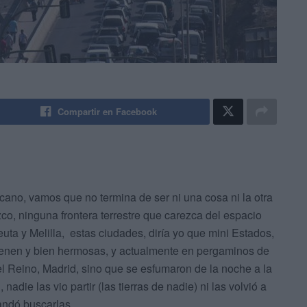
Compartir en Facebook
fricano, vamos que no termina de ser ni una cosa ni la otra
zco, ninguna frontera terrestre que carezca del espacio
euta y Melilla, estas ciudades, diría yo que mini Estados,
ienen y bien hermosas, y actualmente en pergaminos de
el Reino, Madrid, sino que se esfumaron de la noche a la
adie las vio partir (las tierras de nadie) ni las volvió a
andó buscarlas.