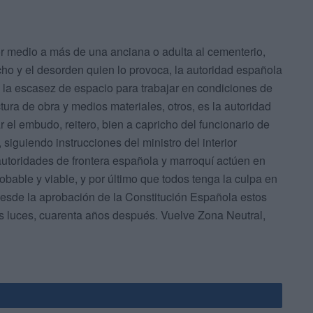
r medio a más de una anciana o adulta al cementerio,
cho y el desorden quien lo provoca, la autoridad española
y la escasez de espacio para trabajar en condiciones de
uctura de obra y medios materiales, otros, es la autoridad
r el embudo, reitero, bien a capricho del funcionario de
 siguiendo instrucciones del ministro del interior
autoridades de frontera española y marroquí actúen en
obable y viable, y por último que todos tenga la culpa en
desde la aprobación de la Constitución Española estos
as luces, cuarenta años después. Vuelve Zona Neutral,