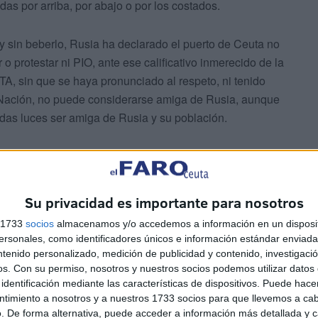
s por arriba, por abajo o por los costados.
y sin beberlo, Rusia ha declarado el puerto de Ceuta no
 protestar ni PIO, ante ese calificativo inmerecido de la
, sin que se haya pronunciado al respeto, ni tenido
a Nación, no puede considerarse amiga de Rusia, aunque
odas luces ser amiga de Rusia y su población.
Su privacidad es importante para nosotros
s 1733
socios
almacenamos y/o accedemos a información en un disposit
 los pasos fronterizos con Marruecos, sino el principal.
sonales, como identificadores únicos e información estándar enviada 
ntenido personalizado, medición de publicidad y contenido, investigaci
l Sur, al Norte con el casco urbano de la ciudad, al Este
os.
Con su permiso, nosotros y nuestros socios podemos utilizar datos 
 al oeste con la valla española que rodea la villa.
identificación mediante las características de dispositivos. Puede hacer
ntimiento a nosotros y a nuestros 1733 socios para que llevemos a ca
. De forma alternativa, puede acceder a información más detallada y 