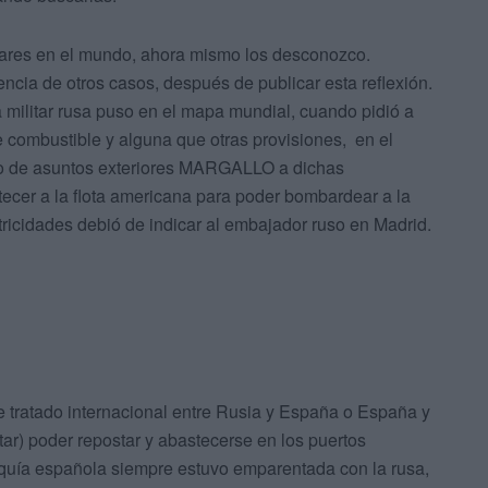
lares en el mundo, ahora mismo los desconozco.
encia de otros casos, después de publicar esta reflexión.
a militar rusa puso en el mapa mundial, cuando pidió a
 combustible y alguna que otras provisiones, en el
ro de asuntos exteriores MARGALLO a dichas
tecer a la flota americana para poder bombardear a la
ricidades debió de indicar al embajador ruso en Madrid.
de tratado internacional entre Rusia y España o España y
itar) poder repostar y abastecerse en los puertos
rquía española siempre estuvo emparentada con la rusa,