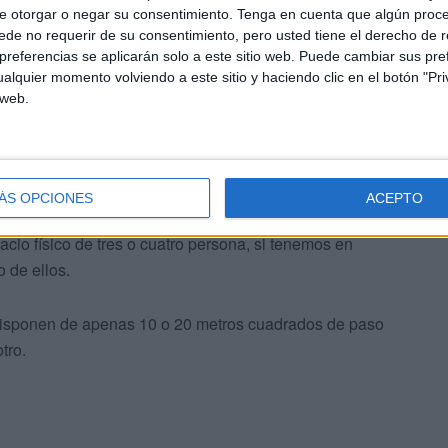
e otorgar o negar su consentimiento.
Tenga en cuenta que algún proc
de no requerir de su consentimiento, pero usted tiene el derecho de r
referencias se aplicarán solo a este sitio web. Puede cambiar sus pref
alquier momento volviendo a este sitio y haciendo clic en el botón "Pri
 web.
trica ni europea ni africana propiamente dicho. Atiborrada
 y más, y como en todo colectivo unos agentes honestos
cordes y ciegos, a este grupo de funcionarios hemos de
ta de personas que quieren pasar o transitar de un lado a
ÁS OPCIONES
ACEPTO
de justicia, a pie y con fardos que cada uno/a lleva
cio físico de tres o cuatro persona, si tenemos en
 de ellos.
 disponen de apenas 10 o 20 metros cuadrados de paso
tro.