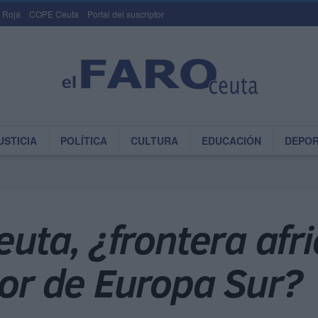
 Roja
COPE Ceuta
Portal del suscriptor
USTICIA
POLÍTICA
CULTURA
EDUCACIÓN
DEPO
Ceuta, ¿frontera afr
ior de Europa Sur?