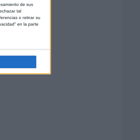
esamiento de sus
echazar tal
erencias o retirar su
vacidad" en la parte