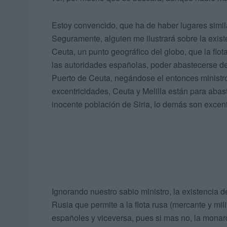
Estoy convencido, que ha de haber lugares simi
Seguramente, alguien me ilustrará sobre la exist
Ceuta, un punto geográfico del globo, que la flot
las autoridades españolas, poder abastecerse de
Puerto de Ceuta, negándose el entonces minist
excentricidades, Ceuta y Melilla están para abas
inocente población de Siria, lo demás son excent
Ignorando nuestro sabio ministro, la existencia 
Rusia que permite a la flota rusa (mercante y mil
españoles y viceversa, pues si mas no, la mona