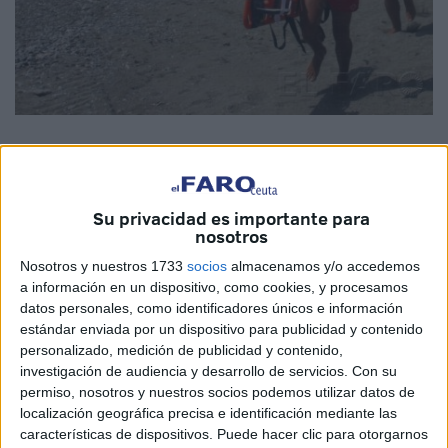
La cifra, inferior a los 3.000 incidentes atendidos el pasado
Su privacidad es importante para
nosotros
verano, baja por el descenso de usuarios en el Ramadán y
algunos días menos de presencia
Las picaduras de
Nosotros y nuestros 1733
socios
almacenamos y/o accedemos
a información en un dispositivo, como cookies, y procesamos
medusa, 1.317 en total, y las 474 atenciones a causa de
datos personales, como identificadores únicos e información
diferentes heridas encabezan el listado de asistencias
estándar enviada por un dispositivo para publicidad y contenido
realizadas este verano por el personal de Cruz Roja que
personalizado, medición de publicidad y contenido,
ha participado el servicio de vigilancia y rescate en las
investigación de audiencia y desarrollo de servicios.
Con su
permiso, nosotros y nuestros socios podemos utilizar datos de
playas de la ciudad. En total, tal y como informó el director
localización geográfica precisa e identificación mediante las
de Salud, Socorro y Emergencias de la institución
características de dispositivos. Puede hacer clic para otorgarnos