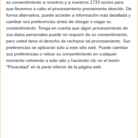
humanitaria, Clemen Núñez, han sido 150 los voluntarios
su consentimiento a nosotros y a nuestros 1733 socios para
que han integrado un dispositivo que ha contabilizado en
que llevemos a cabo el procesamiento previamente descrito. De
forma alternativa, puede acceder a información más detallada y
total 2.378 asistencias. De ellas, 28 tuvieron que ser
cambiar sus preferencias antes de otorgar o negar su
remitidas y tratadas por el servicio de Urgencias del
consentimiento.
Tenga en cuenta que algún procesamiento de
Hospital Universitario de Ceuta.
sus datos personales puede no requerir de su consentimiento,
“Estos datos nos indican un pequeño descenso que viene
pero usted tiene el derecho de rechazar tal procesamiento. Sus
preferencias se aplicarán solo a este sitio web. Puede cambiar
motivado por la coincidencia del Ramadán del 20 de julio
sus preferencias o retirar su consentimiento en cualquier
al 20 de agosto de tal modo que el número de usuarios en
momento volviendo a este sitio y haciendo clic en el botón
las playas de Miramar y Tarajal fue menor en ese mes, así
"Privacidad" en la parte inferior de la página web.
como porque hasta que no se hizo la ampliación del
convenio en las playas de Miramar, Tarajal y Almadraba
solo estábamos presentes durante los fines de semana”,
explicó Núñez. No obstante, indicó, más de 2.300
intervenciones en 70 días de servicio “es una barbaridad”.
Especial atención merece, en opinión del responsable de
Cruz Roja, el alto número de picaduras de medusas (unas
600, por ejemplo, en La Ribera) registrado en los arenales
que cuentan con redes para prevenir la llegada de