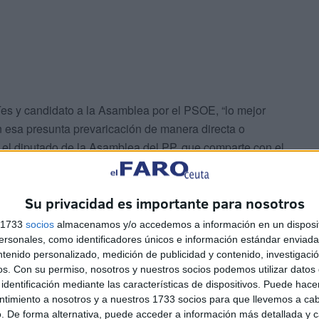
tíes y candidato a la Asamblea por el PSOE, “lo mejor
en esa presunta prevaricación de manera directa o
r el diputado de la Asamblea del PP, que comparte con el
 este diputado como Vivas se han visto obligados a
lea cuando se han tratado temas referidos a los
Su privacidad es importante para nosotros
s 1733
socios
almacenamos y/o accedemos a información en un disposit
debería pronunciarse sobre la información aparecida en
sonales, como identificadores únicos e información estándar enviada 
ntenido personalizado, medición de publicidad y contenido, investigaci
idente de la Autoridad Portuaria, Torrado, ya que resulta
os.
Con su permiso, nosotros y nuestros socios podemos utilizar datos 
a sobre él una petición de fiscalía de 5 años de prisión
identificación mediante las características de dispositivos. Puede hacer
ntimiento a nosotros y a nuestros 1733 socios para que llevemos a ca
. De forma alternativa, puede acceder a información más detallada y 