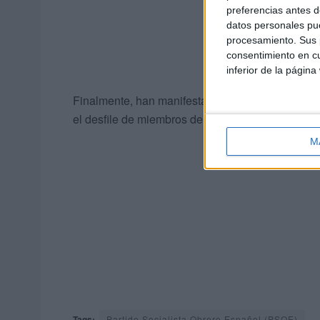
preferencias antes d
datos personales pue
procesamiento. Sus p
consentimiento en cu
inferior de la página
Finalmente, han manifestado que lo que mancha C
el desfile de miembros del Gobierno por los juz
M
Tags:
Partido Socialista Obrero Español (PSOE)