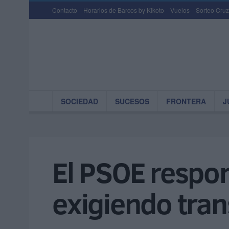
Contacto
Horarios de Barcos by Kikoto
Vuelos
Sorteo Cruz
SOCIEDAD
SUCESOS
FRONTERA
J
El PSOE respo
exigiendo tran