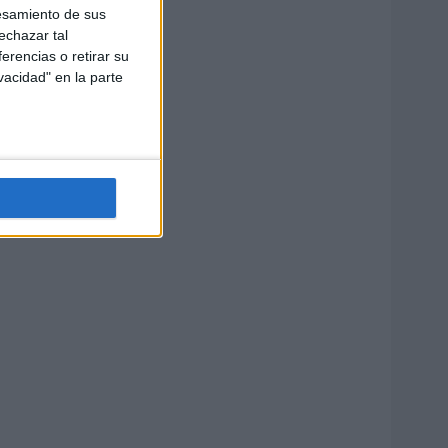
esamiento de sus
echazar tal
erencias o retirar su
vacidad" en la parte