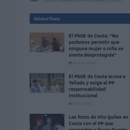
Related
Posts
El PSOE de Ceuta: "No
podemos permitir que
ninguna mujer o niña se
sienta desprotegida"
HACE 3 HORAS
El PSOE de Ceuta acusa a
Tellado y exige al PP
responsabilidad
institucional
HACE 3 DÍAS
Las fotos de Vito Quiles en
Ceuta con el PP que
encienden a Óscar Puente