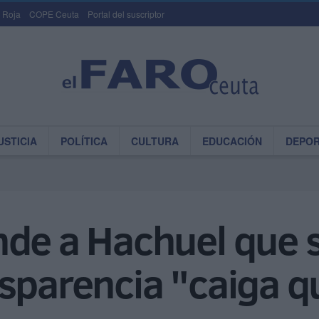
 Roja
COPE Ceuta
Portal del suscriptor
USTICIA
POLÍTICA
CULTURA
EDUCACIÓN
DEPO
nde a Hachuel que 
sparencia "caiga q