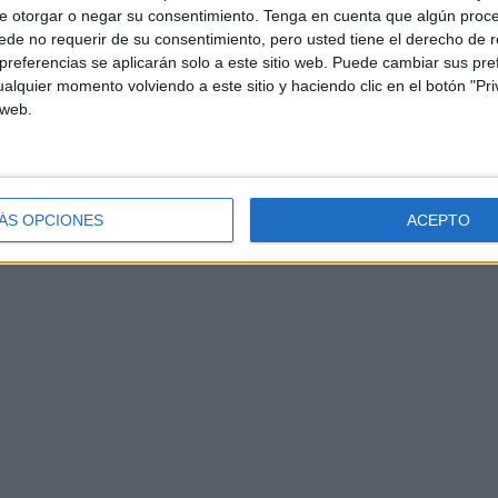
e otorgar o negar su consentimiento.
Tenga en cuenta que algún proc
de no requerir de su consentimiento, pero usted tiene el derecho de r
referencias se aplicarán solo a este sitio web. Puede cambiar sus pref
alquier momento volviendo a este sitio y haciendo clic en el botón "Pri
 web.
euta no es su labor fiscalizadora sino "la corrupción y
gados"
ÁS OPCIONES
ACEPTO