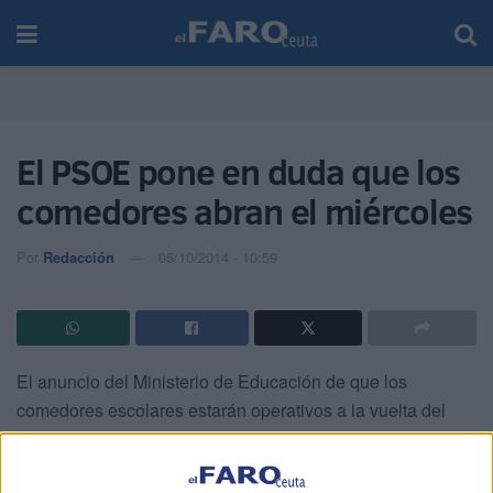
El PSOE pone en duda que los
comedores abran el miércoles
Por
Redacción
05/10/2014 - 10:59
El anuncio del Ministerio de Educación de que los
comedores escolares estarán operativos a la vuelta del
puente no ha sido acogido de buen agrado por el PSOE.
En un comunicado han informado de que, además de no