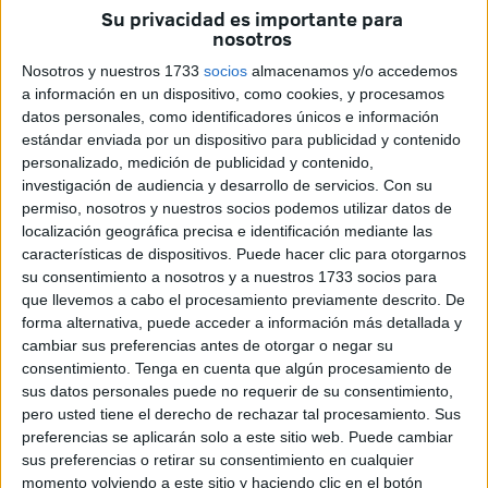
Su privacidad es importante para
creerse dicha promesa, en el Pleno del próximo martes
nosotros
pondrán de manifiesto su denuncia por la “impositiva,
Nosotros y nuestros 1733
socios
almacenamos y/o accedemos
insensible e ilógica” del Partido Popular, con el objetivo de
a información en un dispositivo, como cookies, y procesamos
“recabar información detallada que hagan remozar la
datos personales, como identificadores únicos e información
calidad, seguridad y mantenimiento del mismo”.
estándar enviada por un dispositivo para publicidad y contenido
“Es descomunal que, a fecha de hoy, todavía no sepan los
personalizado, medición de publicidad y contenido,
investigación de audiencia y desarrollo de servicios.
Con su
colegios si realmente van a poder abrir el miércoles las
permiso, nosotros y nuestros socios podemos utilizar datos de
puertas del comedor, quién se hará cargo del pago a
localización geográfica precisa e identificación mediante las
proveedores, a qué alumnado se dará de comer, si son
características de dispositivos. Puede hacer clic para otorgarnos
comedores sociales porque lo paga la Ciudad o
su consentimiento a nosotros y a nuestros 1733 socios para
comedores escolares al hacerse cargo de ellos el personal
que llevemos a cabo el procesamiento previamente descrito. De
forma alternativa, puede acceder a información más detallada y
docente y no los del convenio MECD-Ciudad, como ha
cambiar sus preferencias antes de otorgar o negar su
estado ocurriendo este verano”, critican.
consentimiento.
Tenga en cuenta que algún procesamiento de
“Esta gestión es una tomadura de pelo que bien se merece
sus datos personales puede no requerir de su consentimiento,
dimisiones; es inmoralmente permisible e ilegítimamente
pero usted tiene el derecho de rechazar tal procesamiento. Sus
preferencias se aplicarán solo a este sitio web. Puede cambiar
considerable que un Gobierno juegue, como lo está
sus preferencias o retirar su consentimiento en cualquier
haciendo, con las familias”, añaden. Así también el PSOE
momento volviendo a este sitio y haciendo clic en el botón