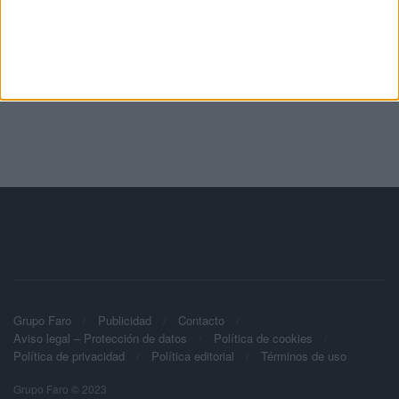
Grupo Faro
Publicidad
Contacto
Aviso legal – Protección de datos
Política de cookies
Política de privacidad
Política editorial
Términos de uso
Grupo Faro © 2023