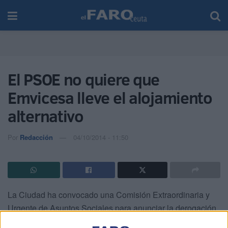
El PSOE no quiere que
Emvicesa lleve el alojamiento
alternativo
Por
Redacción
04/10/2014 - 11:50
La Ciudad ha convocado una Comisión Extraordinaria y
Urgente de Asuntos Sociales para anunciar la derogación
del título 2 y 3 del Reglamento de Alojamiento Alternativo,