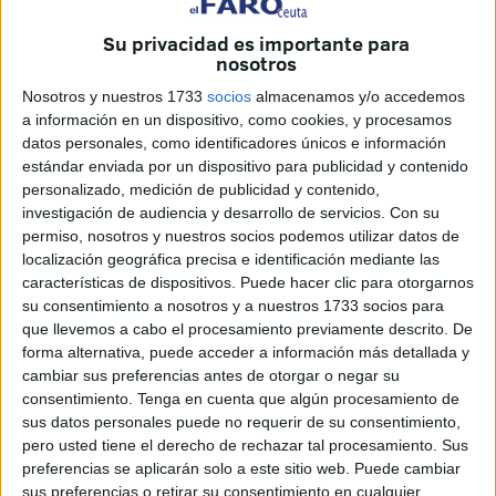
lo que significa que la encomienda de las ayudas al
Su privacidad es importante para
alquiler se le va a traspasar a EMVICESA,
nosotros
cuestión con la que “confrontamos abiertamente”, ha
Nosotros y nuestros 1733
socios
almacenamos y/o accedemos
asegurado el secretario general del PSOE de Ceuta, José
a información en un dispositivo, como cookies, y procesamos
datos personales, como identificadores únicos e información
Antonio Carracao, tras asistir a la reunión.
estándar enviada por un dispositivo para publicidad y contenido
El sentido del voto del PSOE ha ido en contra de la
personalizado, medición de publicidad y contenido,
medida, ya que los socialistas no están dispuestos a
investigación de audiencia y desarrollo de servicios.
Con su
aceptar “el desmantelamiento sistemático” que el Gobierno
permiso, nosotros y nuestros socios podemos utilizar datos de
del Partido Popular está llevando a cabo con Asuntos
localización geográfica precisa e identificación mediante las
características de dispositivos. Puede hacer clic para otorgarnos
Sociales. Según el líder de la formación, “todas las
su consentimiento a nosotros y a nuestros 1733 socios para
decisiones que últimamente están tomando van la línea de
que llevemos a cabo el procesamiento previamente descrito. De
la privatización y externalización, debido a que Ceuta es
forma alternativa, puede acceder a información más detallada y
una ciudad con mucha necesidad y tiene una demanda
cambiar sus preferencias antes de otorgar o negar su
consentimiento.
Tenga en cuenta que algún procesamiento de
muy alta de ayudas a través de Asuntos Sociales, lo que
sus datos personales puede no requerir de su consentimiento,
hace que el personal sea incapaz de absorberla”.
pero usted tiene el derecho de rechazar tal procesamiento. Sus
“Ante esta situación, la Ciudad tiene la opción de capacitar
preferencias se aplicarán solo a este sitio web. Puede cambiar
a Servicios Sociales de más medios materiales y humanos
sus preferencias o retirar su consentimiento en cualquier