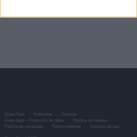
Grupo Faro
Publicidad
Contacto
Aviso legal – Protección de datos
Política de cookies
Política de privacidad
Política editorial
Términos de uso