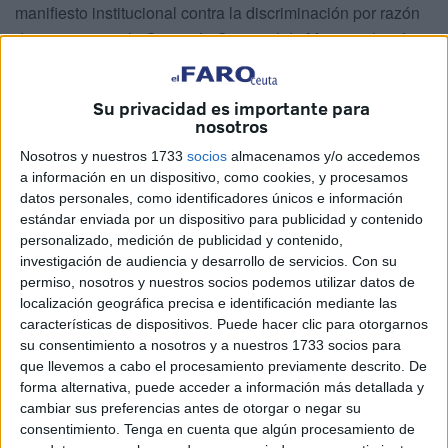
manifiesto institucional contra la discriminación por razón
de sexo en que la Comisión Sectorial de Mujer
rechazó
todas sus aportaciones al texto y anunció que los de
Carracao pondrán en marcha su propio programa de
Su privacidad es importante para
actividades “internas y externas” por la “igualdad real”
nosotros
entre hombres y mujeres.
Nosotros y nuestros 1733
socios
almacenamos y/o accedemos
Entre las iniciativas más llamativas destaca la creación del
a información en un dispositivo, como cookies, y procesamos
Premio violeta ‘María Miaja’, que en su primera edición los
datos personales, como identificadores únicos e información
socialistas ceutíes han decidido otorgar a la que fuera
estándar enviada por un dispositivo para publicidad y contenido
personalizado, medición de publicidad y contenido,
secretaria de Participación de la Mujer (1997-2000) y
investigación de audiencia y desarrollo de servicios.
Con su
secretaria de Igualdad (2000-2004) de la Ejecutiva
permiso, nosotros y nuestros socios podemos utilizar datos de
Federal, la política jiennense Micaela Navarro.
localización geográfica precisa e identificación mediante las
Según anunció la política ceutí, la andaluza
características de dispositivos. Puede hacer clic para otorgarnos
su consentimiento a nosotros y a nuestros 1733 socios para
probablemente venga a la ciudad autónoma a recoger el
que llevemos a cabo el procesamiento previamente descrito. De
galardón el próximo 16 de abril, cuando también está
forma alternativa, puede acceder a información más detallada y
programada la llegada a Ceuta de la actual secretaria de
cambiar sus preferencias antes de otorgar o negar su
Igualdad del PSOE y ex directora general del IMSERSO,
consentimiento.
Tenga en cuenta que algún procesamiento de