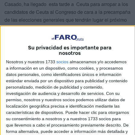
Casado, ha llegado esta tarde a Ceuta para arropar a los
candidatos de Ceuta al Congreso de cara a la precampaña
de las elecciones generales que tendrán lugar el próximo
día 28 de abril.
El líder popular llegó al helipuerto ceutí sobre las 17.30
Su privacidad es importante para
horas donde ha sido recibido por el presidente de la
nosotros
Ciudad Autónoma y presidente regional del Partido
Nosotros y nuestros 1733
socios
almacenamos y/o accedemos
Popular, Juan Vivas, así como por la secretaria general,
a información en un dispositivo, como cookies, y procesamos
Yolanda Bel y los candidatos al Congreso y Senado,
datos personales, como identificadores únicos e información
Guillermo Martínez
,
Mohamed Dos Santos y David
estándar enviada por un dispositivo para publicidad y contenido
Muñoz Arbona
, respectivamente.
personalizado, medición de publicidad y contenido,
investigación de audiencia y desarrollo de servicios.
Con su
Todos ellos mantendrán una reunión a las 19.00 horas que
permiso, nosotros y nuestros socios podemos utilizar datos de
localización geográfica precisa e identificación mediante las
se iniciará con un paseo por el Paseo del Revellín hasta el
características de dispositivos. Puede hacer clic para otorgarnos
Hotel Puerta de África, que será donde tendrá lugar de
su consentimiento a nosotros y a nuestros 1733 socios para
manera definitiva el acto donde el invitado central será el
que llevemos a cabo el procesamiento previamente descrito. De
mismo Pablo Casado, a las 20.00 horas. Un paseo que
forma alternativa, puede acceder a información más detallada y