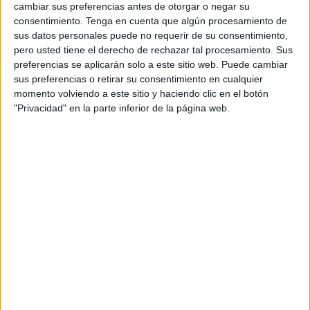
cambiar sus preferencias antes de otorgar o negar su
contará como es lógico con el saludo a todas las personas
consentimiento.
Tenga en cuenta que algún procesamiento de
que se le acercarán en ese recorrido que realizará con los
sus datos personales puede no requerir de su consentimiento,
máximos responsables de su formación política.
pero usted tiene el derecho de rechazar tal procesamiento. Sus
preferencias se aplicarán solo a este sitio web. Puede cambiar
El objetivo de Casado en esta visita a Ceuta no es otro
sus preferencias o retirar su consentimiento en cualquier
que la presentación de los candidatos, arroparles de cara
momento volviendo a este sitio y haciendo clic en el botón
"Privacidad" en la parte inferior de la página web.
a los comicios en los que el PP intentará mantener la
hegemonía política que sigue manteniendo en la
ciudad desde el año 1993, ya que tanto el diputado como
los senadores de Ceuta pertenecen a estas siglas y así se
ha ido repitiendo en 1996, 2000, 2004, 2008, 2011, 2015 y
2016.
En los nueve meses desde el cambio de dirección en la
presidencia del PP, esta será la tercera visita a Ceuta por
parte del líder popular, ya que la primera fue en el mes de
agosto, unas semanas después de ser confirmado por
parte del Congreso extraordinario del partido.