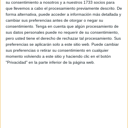
su consentimiento a nosotros y a nuestros 1733 socios para
preparadas.
que llevemos a cabo el procesamiento previamente descrito. De
forma alternativa, puede acceder a información más detallada y
El modelo puede descargarse en la web de la Ciudad y
cambiar sus preferencias antes de otorgar o negar su
deberá acompañarse con la fotocopia del CIF, las
consentimiento.
Tenga en cuenta que algún procesamiento de
personas jurídicas, o del DNI o NIE, las personas físicas, y
sus datos personales puede no requerir de su consentimiento,
pero usted tiene el derecho de rechazar tal procesamiento. Sus
tendrán que entregarlo en cualquiera de las oficinas del
preferencias se aplicarán solo a este sitio web. Puede cambiar
Registro General de la Ciudad (Ceuta Center, el Morro o el
sus preferencias o retirar su consentimiento en cualquier
Príncipe).
momento volviendo a este sitio y haciendo clic en el botón
"Privacidad" en la parte inferior de la página web.
Los responsables de los establecimientos de comidas
preparadas tienen que garantizar la supervisión y
formación de los manipuladores de alimentos con la
debida documentación y cumplir las normas sobre
vestimenta y aseo, así como las tan elementales de no
fumar, comer, masticar chicle, estornudar o toser
directamente en los alimentos.
Los alimentos deberán ser adquiridos en establecimientos