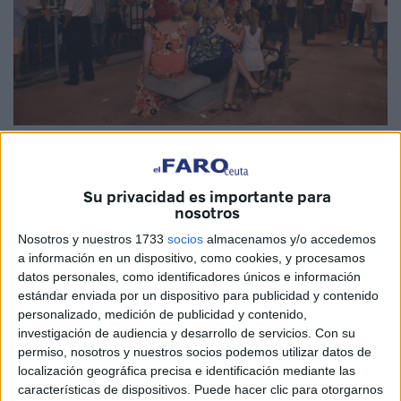
Su privacidad es importante para
nosotros
E.F. CEUTA
Nosotros y nuestros 1733
socios
almacenamos y/o accedemos
La Consejería de Sanidad ha recordado que maña viernes
a información en un dispositivo, como cookies, y procesamos
termina el plazo para que los establecimientos y casetas
datos personales, como identificadores únicos e información
estándar enviada por un dispositivo para publicidad y contenido
que vayan a servir comida en la Feria presenten la
personalizado, medición de publicidad y contenido,
comunicación previa de inicio de actividad de acuerdo con
investigación de audiencia y desarrollo de servicios.
Con su
lo dispuesto en la normativa vigente, el Real Decreto
permiso, nosotros y nuestros socios podemos utilizar datos de
191/2011, que establece las normas de higiene para la
localización geográfica precisa e identificación mediante las
características de dispositivos. Puede hacer clic para otorgarnos
elaboración, distribución y comercio de comidas