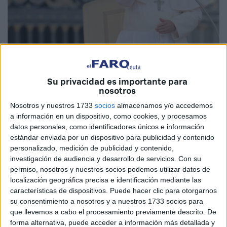
Su privacidad es importante para
nosotros
El papa Francisco y el rey Mohamed VI firmaron hoy un
Nosotros y nuestros 1733
socios
almacenamos y/o accedemos
llamamiento para preservar Jerusalén como "símbolo de
a información en un dispositivo, como cookies, y procesamos
datos personales, como identificadores únicos e información
convivencia", patrimonio de la humanidad y lugar de
estándar enviada por un dispositivo para publicidad y contenido
encuentro y de culto para las tres religiones monoteístas.
personalizado, medición de publicidad y contenido,
investigación de audiencia y desarrollo de servicios.
Con su
La firma tuvo lugar en el inicio de la primera jornada de la
permiso, nosotros y nuestros socios podemos utilizar datos de
visita del papa a Marruecos, después de la reunión que el
localización geográfica precisa e identificación mediante las
papa y Mohamed VI mantuvieron en el palacio real y
características de dispositivos. Puede hacer clic para otorgarnos
su consentimiento a nosotros y a nuestros 1733 socios para
posteriormente, ambos sentados ante un escritorio,
que llevemos a cabo el procesamiento previamente descrito. De
firmaron el documento.
forma alternativa, puede acceder a información más detallada y