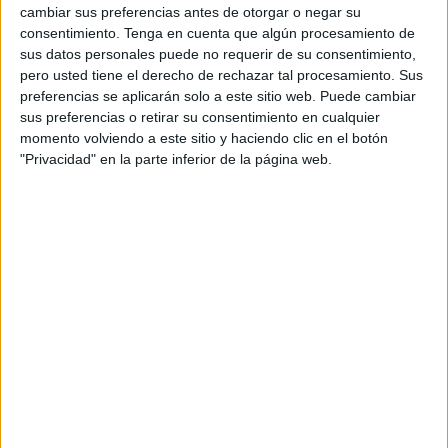
cambiar sus preferencias antes de otorgar o negar su
"Creemos que es importante preservar la Ciudad Santa de
consentimiento.
Tenga en cuenta que algún procesamiento de
Jerusalén como patrimonio común de la humanidad y,
sus datos personales puede no requerir de su consentimiento,
sobre todo, para los fieles de las tres religiones
pero usted tiene el derecho de rechazar tal procesamiento. Sus
monoteístas, como lugar de encuentro y símbolo de
preferencias se aplicarán solo a este sitio web. Puede cambiar
sus preferencias o retirar su consentimiento en cualquier
convivencia pacífica, en el que se cultivan el respeto
momento volviendo a este sitio y haciendo clic en el botón
mutuo y el diálogo", se leía en el texto.
"Privacidad" en la parte inferior de la página web.
En este llamamiento, Francisco y Mohamed VI instan
además a "preservar y promover el carácter multirreligioso
específico, su dimensión espiritual y la peculiar identidad
cultural de Jerusalén".
Con este llamamiento, esperaban además que "en la
Ciudad Santa se garantice la plena libertad de acceso a
los fieles de las tres religiones monoteístas y el derecho de
cada una a ejercer allí su culto".
En varias ocasiones, Francisco ha pedido que se respete