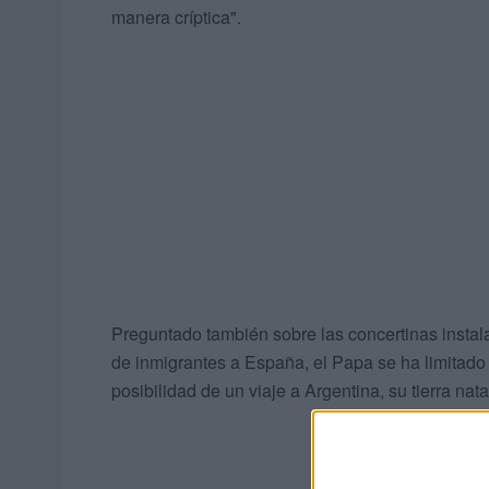
manera críptica".
Preguntado también sobre las concertinas instala
de inmigrantes a España, el Papa se ha limitado
posibilidad de un viaje a Argentina, su tierra nat