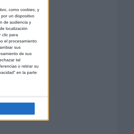
ivo, como cookies, y
por un dispositivo
ón de audiencia y
de localización
 clic para
bo el procesamiento
cambiar sus
esamiento de sus
echazar tal
erencias o retirar su
vacidad" en la parte