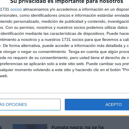
Su privacidad es importante para nosotros
s 1731
socios
almacenamos y/o accedemos a información en un disposit
sonales, como identificadores únicos e información estándar enviada 
ntenido personalizado, medición de publicidad y contenido, investigaci
os.
Con su permiso, nosotros y nuestros socios podemos utilizar datos 
identificación mediante las características de dispositivos. Puede hacer
ntimiento a nosotros y a nuestros 1731 socios para que llevemos a ca
. De forma alternativa, puede acceder a información más detallada y 
e otorgar o negar su consentimiento.
Tenga en cuenta que algún proc
de no requerir de su consentimiento, pero usted tiene el derecho de r
El ‘San Agustín’ inicia su
referencias se aplicarán solo a este sitio web. Puede cambiar sus pref
camino para encontrarse
alquier momento volviendo a este sitio y haciendo clic en el botón "Pri
con el Papa León XIV
 web.
HACE 2 MESES
El Papa, sobre el obispo
Zornoza: "Hay que permitir
ÁS OPCIONES
ACEPTO
IV
que siga la investigación"
HACE 9 MESES
s
Fumata negra: no se ha