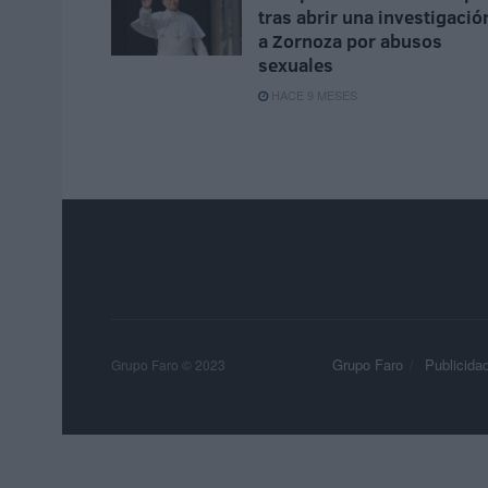
tras abrir una investigació
a Zornoza por abusos
sexuales
HACE 9 MESES
Grupo Faro
Publicida
Grupo Faro © 2023