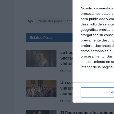
Nosotros y nuestro
procesamos datos per
para publicidad y co
Tags:
Visita del papa Francisco a Marruecos
desarrollo de servici
geográfica precisa e 
otorgarnos su conse
Related
Posts
previamente descrito
preferencias antes d
datos personales pue
La huella de Ceuta en la
procesamiento. Sus p
Sagrada Familia que ha
consentimiento en cu
visitado León XIV
inferior de la página
HACE 2 MESES
Un centenar de ceutíes
viajará a Madrid para
M
acompañar al Papa León X
HACE 2 MESES
El Papa recibe a los obispo