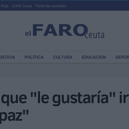
 Roja
COPE Ceuta
Portal del suscriptor
USTICIA
POLÍTICA
CULTURA
EDUCACIÓN
DEPO
 que "le gustaría" i
paz"