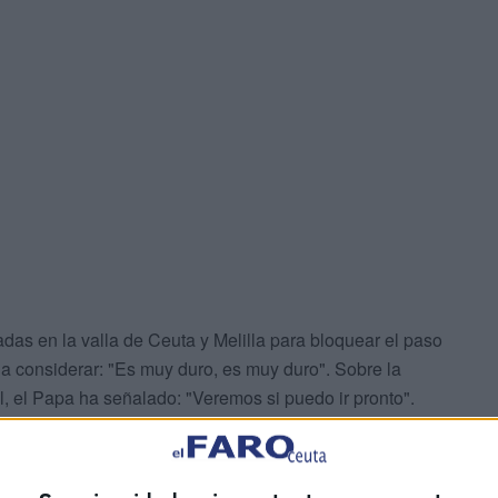
das en la valla de Ceuta y Melilla para bloquear el paso
 a considerar: "Es muy duro, es muy duro". Sobre la
al, el Papa ha señalado: "Veremos si puedo ir pronto".