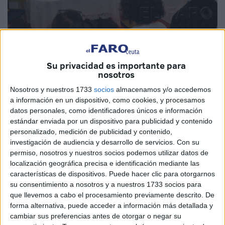
Su privacidad es importante para
nosotros
Llenos de alegría, profesionales sanitarios, familiares de
Nosotros y nuestros 1733
socios
almacenamos y/o accedemos
pacientes y representantes de la Vicaría General de Ceuta
a información en un dispositivo, como cookies, y procesamos
se reunieron ayer en la capilla del Hospital Universitario
datos personales, como identificadores únicos e información
del Instituto Nacional de Gestión Sanitaria (Ingesa) para
estándar enviada por un dispositivo para publicidad y contenido
asistir a su bendición e inauguración.
personalizado, medición de publicidad y contenido,
investigación de audiencia y desarrollo de servicios.
Con su
El obispo de la Diócesis de Cádiz y Ceuta, Rafael Zornoza
permiso, nosotros y nuestros socios podemos utilizar datos de
localización geográfica precisa e identificación mediante las
Boy, se desplazó hasta la ciudad para purificar los muros
características de dispositivos. Puede hacer clic para otorgarnos
del lugar y celebrar misa junto a Miguel Tenorio, capellán
su consentimiento a nosotros y a nuestros 1733 socios para
del clínico además de párroco de San José; el padre
que llevemos a cabo el procesamiento previamente descrito. De
Arturo Pérez de Santa Teresa de Jesús; y Juan José
forma alternativa, puede acceder a información más detallada y
cambiar sus preferencias antes de otorgar o negar su
Mateos, vicario general. Por parte de Ingesa, asistió