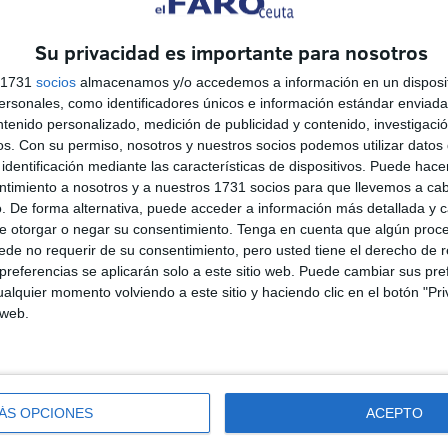
Su privacidad es importante para nosotros
s 1731
socios
almacenamos y/o accedemos a información en un disposit
sonales, como identificadores únicos e información estándar enviada 
ntenido personalizado, medición de publicidad y contenido, investigaci
os.
Con su permiso, nosotros y nuestros socios podemos utilizar datos 
identificación mediante las características de dispositivos. Puede hacer
ntimiento a nosotros y a nuestros 1731 socios para que llevemos a ca
. De forma alternativa, puede acceder a información más detallada y 
e otorgar o negar su consentimiento.
Tenga en cuenta que algún proc
de no requerir de su consentimiento, pero usted tiene el derecho de r
Si eres militar y pides
referencias se aplicarán solo a este sitio web. Puede cambiar sus pref
reducción de jornada, la
alquier momento volviendo a este sitio y haciendo clic en el botón "Pri
indemnización por
 web.
residencia es intocable
HACE 1 SEMANA
El PSOE alerta del riesgo de
ÁS OPCIONES
ACEPTO
n
perder fondos europeos