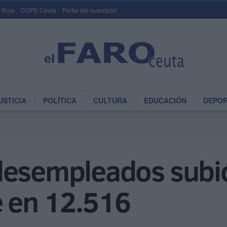
 Roja
COPE Ceuta
Portal del suscriptor
USTICIA
POLÍTICA
CULTURA
EDUCACIÓN
DEPO
desempleados subió
e en 12.516