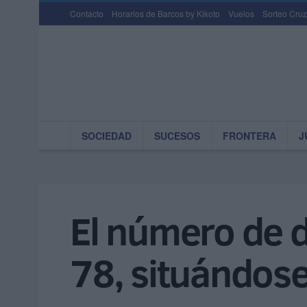
Contacto
Horarios de Barcos by Kikoto
Vuelos
Sorteo Cruz
SOCIEDAD
SUCESOS
FRONTERA
J
El número de 
78, situándos