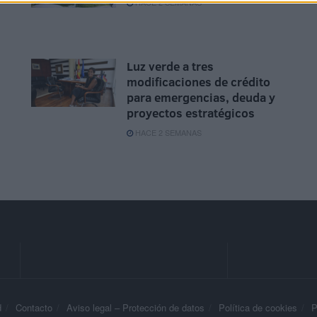
HACE 2 SEMANAS
Luz verde a tres
modificaciones de crédito
para emergencias, deuda y
proyectos estratégicos
HACE 2 SEMANAS
d
Contacto
Aviso legal – Protección de datos
Política de cookies
P