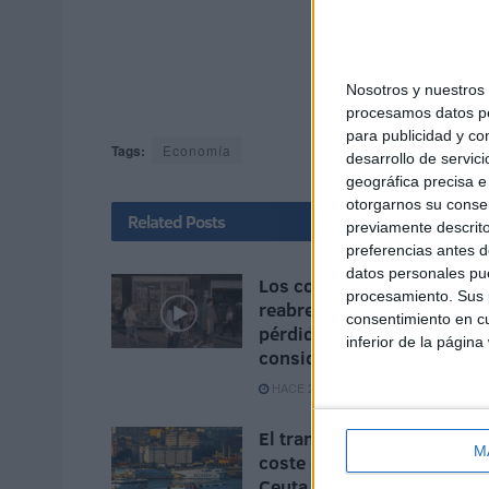
Nosotros y nuestro
procesamos datos per
para publicidad y co
Tags:
Economía
desarrollo de servici
geográfica precisa e 
otorgarnos su conse
Related
Posts
previamente descrito
preferencias antes d
datos personales pue
Los comercios locales
procesamiento. Sus p
reabren, pero asumen
consentimiento en cu
pérdidas "bastante
inferior de la página
considerables"
HACE 2 DÍAS
El transporte aumenta el
M
coste de la vida un 1,8% e
Ceuta durante el primer