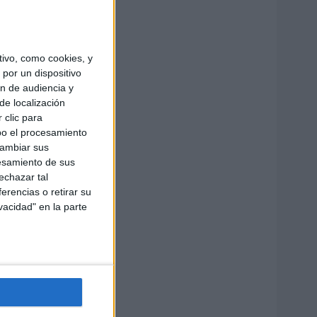
ivo, como cookies, y
por un dispositivo
ón de audiencia y
de localización
 clic para
bo el procesamiento
cambiar sus
esamiento de sus
echazar tal
erencias o retirar su
vacidad" en la parte