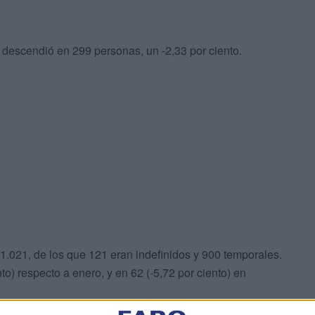
 descendió en 299 personas, un -2,33 por ciento.
 1.021, de los que 121 eran indefinidos y 900 temporales.
to) respecto a enero, y en 62 (-5,72 por ciento) en