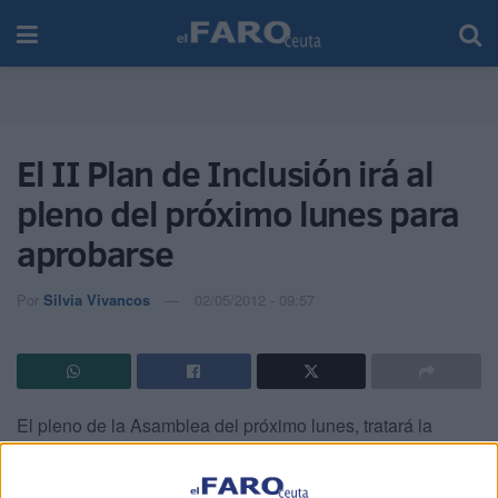
El II Plan de Inclusión irá al
pleno del próximo lunes para
aprobarse
Por
Silvia Vivancos
02/05/2012 - 09:57
El pleno de la Asamblea del próximo lunes, tratará la
aprobación o no del II Plan de Inclusión, para el que se
han presentado numerosas alegaciones y que da