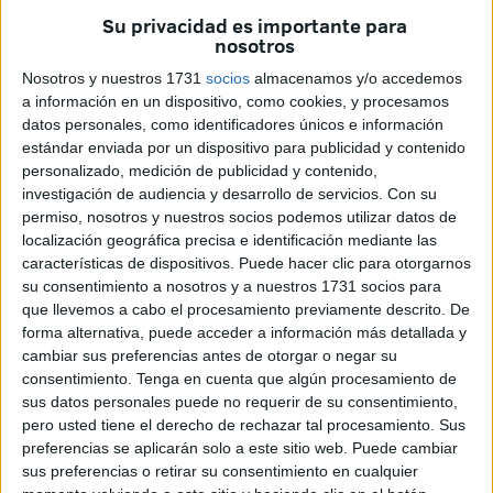
continuidad a un primer plan en el que una de las medidas
Su privacidad es importante para
estrellas fue la puesta en marcha del Ingreso Mínimo de
nosotros
Inserción Social (IMIS).
Caballas propuso en sus
Nosotros y nuestros 1731
socios
almacenamos y/o accedemos
alegaciones incrementar las cuantías de ayuda económica
a información en un dispositivo, como cookies, y procesamos
a través de la pertinente modificación presupuestaria,
datos personales, como identificadores únicos e información
estándar enviada por un dispositivo para publicidad y contenido
especialmente las destinadas al Ingreso Mínimo de
personalizado, medición de publicidad y contenido,
Inserción Social y solicitó, entre otras medidas, que se
investigación de audiencia y desarrollo de servicios.
Con su
incluyera un cupo especial en los Planes de Empleo para
permiso, nosotros y nuestros socios podemos utilizar datos de
incentivar el trabajo de la mujer en la ciudad. Carracao,
localización geográfica precisa e identificación mediante las
características de dispositivos. Puede hacer clic para otorgarnos
desde el PSOE, calificó el plan de “excluyente”
su consentimiento a nosotros y a nuestros 1731 socios para
recientemente señalando que desde su partido se
que llevemos a cabo el procesamiento previamente descrito. De
entregaron numerosas enmiendas y que menos de 24
forma alternativa, puede acceder a información más detallada y
horas después fueron convocados para decirles que no se
cambiar sus preferencias antes de otorgar o negar su
consentimiento.
Tenga en cuenta que algún procesamiento de
habían aceptado, “cuando ni siquiera han tenido tiempo
sus datos personales puede no requerir de su consentimiento,
material de leerlas”.
pero usted tiene el derecho de rechazar tal procesamiento. Sus
Será el lunes cuando se debata el asunto por parte de
preferencias se aplicarán solo a este sitio web. Puede cambiar
todos los partidos representados en la Asamblea sobre un
sus preferencias o retirar su consentimiento en cualquier