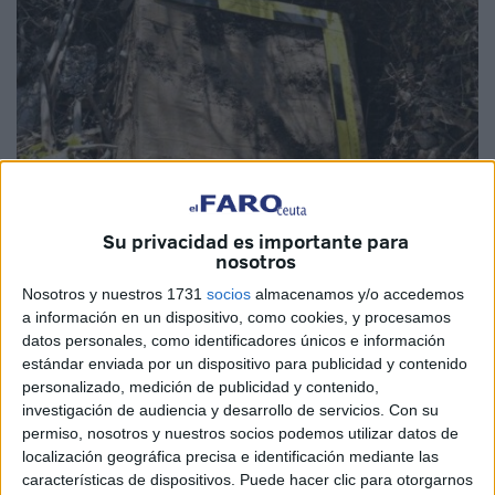
Su privacidad es importante para
nosotros
Nosotros y nuestros 1731
socios
almacenamos y/o accedemos
a información en un dispositivo, como cookies, y procesamos
datos personales, como identificadores únicos e información
Delegación del Gobierno ha dicho a través de una nota de
estándar enviada por un dispositivo para publicidad y contenido
prensa que el hallazgo del zulo en Ceuta supone "un salto
personalizado, medición de publicidad y contenido,
investigación de audiencia y desarrollo de servicios.
Con su
cualitativo" en relación con la lucha contra el terrorismo
permiso, nosotros y nuestros socios podemos utilizar datos de
yihadista en España, por cuanto "supone el primer caso
localización geográfica precisa e identificación mediante las
objetivo detectado de creación de estructuras logísticas y
características de dispositivos. Puede hacer clic para otorgarnos