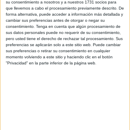
armamentísticas clandestinas estables y con vocación de
su consentimiento a nosotros y a nuestros 1731 socios para
que llevemos a cabo el procesamiento previamente descrito. De
continuidad dentro de esta amenaza".
forma alternativa, puede acceder a información más detallada y
cambiar sus preferencias antes de otorgar o negar su
Los agentes del Servicio de Información de la Guardia
consentimiento.
Tenga en cuenta que algún procesamiento de
Civil continúan analizando el contenido del depósito de
sus datos personales puede no requerir de su consentimiento,
material y armamento hallado en Ceuta el pasado jueves,
pero usted tiene el derecho de rechazar tal procesamiento. Sus
y especialmente el contenido recuperado del dispositivo
preferencias se aplicarán solo a este sitio web. Puede cambiar
sus preferencias o retirar su consentimiento en cualquier
de almacenamiento informático (dispositivo USB).
momento volviendo a este sitio y haciendo clic en el botón
"Privacidad" en la parte inferior de la página web.
Precisamente, las labores forenses de recuperación de
este dispositivo USB han permitido a los investigadores
conocer el contenido del mismo, entre el que se
encontrarían tanto instrucciones de coordinación internas
del grupo o célula relacionado con este depósito como
algunas informaciones genéricas sobre posibles objetivos.
Las informaciones sobre estos posibles objetivos, todos
ellos dentro del ámbito de la ciudad autónoma, no eran
actuales y se encontraban en un grado muy primario de