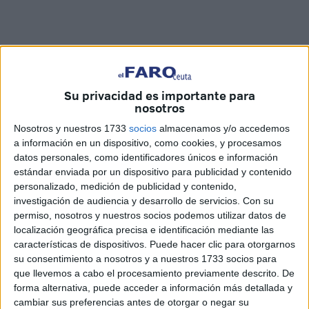
Su privacidad es importante para
nosotros
Nosotros y nuestros 1733
socios
almacenamos y/o accedemos
a información en un dispositivo, como cookies, y procesamos
Mohamed Ben Zakour
datos personales, como identificadores únicos e información
estándar enviada por un dispositivo para publicidad y contenido
personalizado, medición de publicidad y contenido,
investigación de audiencia y desarrollo de servicios.
Con su
permiso, nosotros y nuestros socios podemos utilizar datos de
Llegaba a puerto ceutí a primera hora de la mañana. Es el
localización geográfica precisa e identificación mediante las
Aurora, un crucero en el que viajan unas 2.000 personas
características de dispositivos. Puede hacer clic para otorgarnos
que no perdieron la oportunidad de bajar a tierra a conocer
su consentimiento a nosotros y a nuestros 1733 socios para
que llevemos a cabo el procesamiento previamente descrito. De
Ceuta. A pie o en los transportes que trasladaban a los
forma alternativa, puede acceder a información más detallada y
turistas hasta el centro de la ciudad, toda la mañana ha
cambiar sus preferencias antes de otorgar o negar su