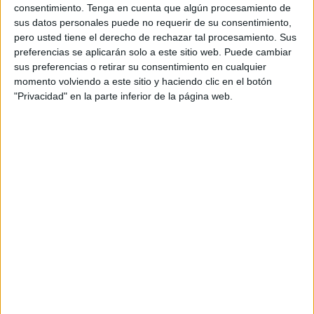
sido un ir y venir de numerosos turistas, en su mayoría
consentimiento.
Tenga en cuenta que algún procesamiento de
procedentes del Reino Unido.
sus datos personales puede no requerir de su consentimiento,
pero usted tiene el derecho de rechazar tal procesamiento. Sus
Pero antes de iniciar su recorrido por Ceuta, la parada en
preferencias se aplicarán solo a este sitio web. Puede cambiar
el punto de información turística era obligada. “Sobre todo
sus preferencias o retirar su consentimiento en cualquier
momento volviendo a este sitio y haciendo clic en el botón
piden información general de la ciudad, donde ir y comer y
"Privacidad" en la parte inferior de la página web.
qué visitar. Les hemos recomendado ir a las Murallas
Reales, a las playas y muchos irán al
Parque Marítimo
.
Realmente les interesa todo y la cultura en general”,
explica Isabel Ruiz, del punto de información turística.
Algunos optan por comprar, ir a comer y otros destacan la
fabulosa experiencia de viajar en un crucero de estas
características.
Hasta el momento de su partida, todos tienen un objetivo
en común: recorrer Ceuta y acercarse a conocer la historia
y cultura de la ciudad.