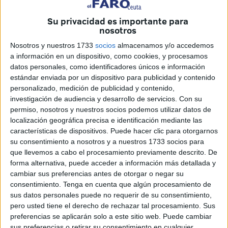
El pleno del Consejo de Cooperación Bibliotecaria,
Su privacidad es importante para
máximo órgano consultivo del gobierno en materia de
nosotros
legislación y desarrollo de planes y políticas bibliotecarias,
Nosotros y nuestros 1733
socios
almacenamos y/o accedemos
se reúne el próximo martes en Ceuta, en el Salón del
a información en un dispositivo, como cookies, y procesamos
Trono del Palacio de la Asamblea, en su sesión anual
datos personales, como identificadores únicos e información
estándar enviada por un dispositivo para publicidad y contenido
ordinaria. El principal asunto en el orden del día del
personalizado, medición de publicidad y contenido,
Consejo es la aprobación del II Plan Estratégico del CCB,
investigación de audiencia y desarrollo de servicios.
Con su
que ha sido previamente trabajado por las Comisiones
permiso, nosotros y nuestros socios podemos utilizar datos de
Técnicas del Consejo, y que marcará el desarrollo de las
localización geográfica precisa e identificación mediante las
características de dispositivos. Puede hacer clic para otorgarnos
tareas bibliotecarias entre los años 2016 y 2019.
su consentimiento a nosotros y a nuestros 1733 socios para
Entre los miembros que asistirán a la reunión, destaca la
que llevemos a cabo el procesamiento previamente descrito. De
presencia del Secretario de Estado de Cultura; el
forma alternativa, puede acceder a información más detallada y
Presidente del órgano, José María Lasalle; el Director
cambiar sus preferencias antes de otorgar o negar su
consentimiento.
Tenga en cuenta que algún procesamiento de
General de Bellas Artes y Bienes Culturales, Archivos y
sus datos personales puede no requerir de su consentimiento,
Bibliotecas, Miguel Ángel Recio; la Directora de la
pero usted tiene el derecho de rechazar tal procesamiento. Sus
Biblioteca Nacional, Ana de Santos; la Subdirectora
preferencias se aplicarán solo a este sitio web. Puede cambiar
General de Coordinación Bibliotecaria, Concha Vilariño; y
sus preferencias o retirar su consentimiento en cualquier