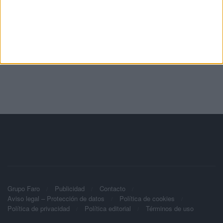
Grupo Faro
Publicidad
Contacto
Aviso legal – Protección de datos
Política de cookies
Política de privacidad
Política editorial
Términos de uso