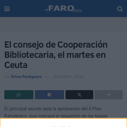
El consejo de Cooperación
Bibliotecaria, el martes en
Ceuta
Por
Silvia Perdiguero
03/03/2016 - 20:52
El principal asunto será la aprobación del II Plan
Estratégico, que marcará el desarrollo de las tareas
bibliotecarias hasta el año 2019.