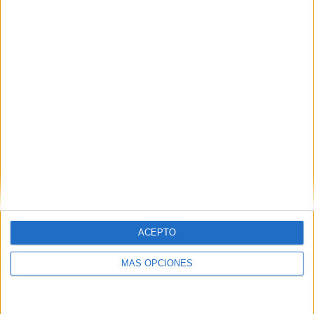
Carta abierta a nuestro delegado del
Gobierno
HACE 3 MINUTOS
Hasta 7.000 euros por pase de
inmigrantes Ceuta-Algeciras: el negocio
de la avalancha
HACE 10 MINUTOS
CCOO acusa a Servilimpce de actuar
como en su etapa privada por culpa del
"eje del mal"
HACE 2 HORAS
Ceuta nos necesita
ACEPTO
HACE 2 HORAS
MÁS OPCIONES
No los odio, pero los desprecio
HACE 3 HORAS