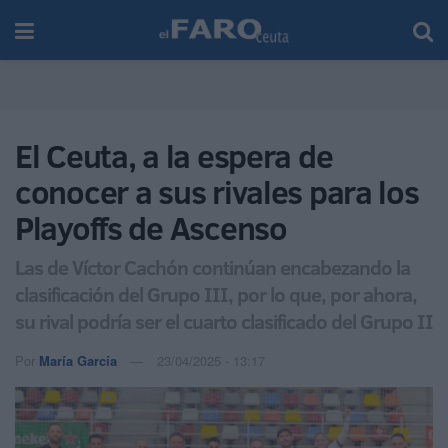
El Ceuta, a la espera de
conocer a sus rivales para los
Playoffs de Ascenso
Las de Víctor Cachón continúan encabezando la
clasificación del Grupo III, por lo que, por ahora,
su rival podría ser el cuarto clasificado del Grupo II
Por
María García
23/04/2025 - 13:17