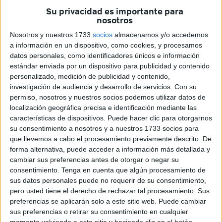
La Real Federación Española de Fútbol realizaba el
Su privacidad es importante para
sorteo de los Playoffs de Ascenso a Primera FS Iberdrola,
nosotros
con el que se determinará los tres equipos que en la
Nosotros y nuestros 1733
socios
almacenamos y/o accedemos
próxima temporada estarán jugando en la máxima
a información en un dispositivo, como cookies, y procesamos
categoría del
fútbol sala femenino
nacional.
datos personales, como identificadores únicos e información
estándar enviada por un dispositivo para publicidad y contenido
Entre esos equipos podría estar el Ceuta, que actualmente
personalizado, medición de publicidad y contenido,
investigación de audiencia y desarrollo de servicios.
Con su
continúa siendo ocupando el primer puesto del Grupo III,
permiso, nosotros y nuestros socios podemos utilizar datos de
aunque empatada a puntos (68) con el Almagro. Aún así,
localización geográfica precisa e identificación mediante las
las de Víctor Cachón
tendrán posibilidades de estar
características de dispositivos. Puede hacer clic para otorgarnos
presentes en esta lucha por el ascenso a Primer División.
su consentimiento a nosotros y a nuestros 1733 socios para
que llevemos a cabo el procesamiento previamente descrito. De
forma alternativa, puede acceder a información más detallada y
cambiar sus preferencias antes de otorgar o negar su
consentimiento.
Tenga en cuenta que algún procesamiento de
sus datos personales puede no requerir de su consentimiento,
pero usted tiene el derecho de rechazar tal procesamiento. Sus
preferencias se aplicarán solo a este sitio web. Puede cambiar
sus preferencias o retirar su consentimiento en cualquier