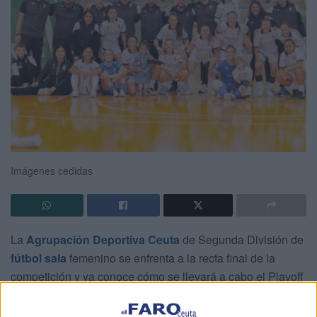
Imágenes cedidas
La
Agrupación Deportiva Ceuta
de Segunda División de
fútbol sala
femenino se enfrenta a la recta final de la
competición y ya conoce cómo se llevará a cabo el Playoff
de Ascenso a Primera FS Iberdrola.