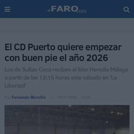
El CD Puerto quiere empezar
con buen pie el año 2026
Los de Sufian Coca reciben al líder Heredia Málaga
a partir de las 13:15 horas este sábado en 'La
Libertad'
Por
Fernando Morcillo
02/01/2026 - 14:29