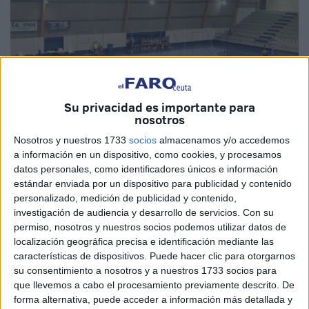
Su privacidad es importante para
nosotros
Nosotros y nuestros 1733
socios
almacenamos y/o accedemos
a información en un dispositivo, como cookies, y procesamos
Imagen de archivo
datos personales, como identificadores únicos e información
estándar enviada por un dispositivo para publicidad y contenido
personalizado, medición de publicidad y contenido,
investigación de audiencia y desarrollo de servicios.
Con su
permiso, nosotros y nuestros socios podemos utilizar datos de
El CD Puerto
comienza este año recibiendo al Heredia
localización geográfica precisa e identificación mediante las
Málaga Ciudad Redonda, líder del grupo 5 de División de
características de dispositivos. Puede hacer clic para otorgarnos
Honor Juvenil.
Este encuentro se jugará este sábado 3
su consentimiento a nosotros y a nuestros 1733 socios para
que llevemos a cabo el procesamiento previamente descrito. De
de enero debido a que en su jornada
no se pudo
forma alternativa, puede acceder a información más detallada y
disputar
debido a la borrasca Emilia que azotaba a la