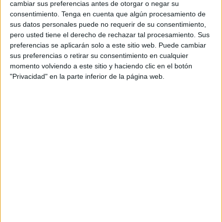
cambiar sus preferencias antes de otorgar o negar su
ciudad autónoma.
consentimiento.
Tenga en cuenta que algún procesamiento de
sus datos personales puede no requerir de su consentimiento,
El conjunto de
Sufian Coca
recibe este sábado a las
pero usted tiene el derecho de rechazar tal procesamiento. Sus
13:15 horas al líder Heredia Málaga,
con 27 puntos en el
preferencias se aplicarán solo a este sitio web. Puede cambiar
sus preferencias o retirar su consentimiento en cualquier
frente de la tabla
y que no ha empatado todavía ningún
momento volviendo a este sitio y haciendo clic en el botón
partido, y solo una derrota en su haber.
"Privacidad" en la parte inferior de la página web.
Por parte de los portuarios,
son undécimos con 14
puntos
y acumulan tres partidos consecutivos sin perder,
es por eso que quieren seguir con la buena dinámica
positiva y empezar el año con buen pie.
Partido contra el líder
Es un partido complicado,
de mucha exigencia tanto en
lo táctico como en lo físico.
Los hombres de Sufian Coca
se tendrán que esforzar para superar a los malagueños en
este primer partido del año.