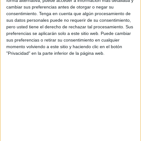
forma alternativa, puede acceder a información más detallada y
Quien ha sido un referente del arte y, además,
maestro de
cambiar sus preferencias antes de otorgar o negar su
artistas, muchos de ellos españoles,
cobra
consentimiento.
Tenga en cuenta que algún procesamiento de
protagonismo por una situación tanto extrema como
sus datos personales puede no requerir de su consentimiento,
pero usted tiene el derecho de rechazar tal procesamiento. Sus
indeseada.
preferencias se aplicarán solo a este sitio web. Puede cambiar
sus preferencias o retirar su consentimiento en cualquier
El citado medio hace un llamamiento, al contar esta
momento volviendo a este sitio y haciendo clic en el botón
historia, “para que la sociedad civil y el colectivo de
"Privacidad" en la parte inferior de la página web.
pintores locales y foráneos
apoyen al artista El Alami
Bartouli
, para devolverle parte del sacrificio y bondad que
siempre ofreció a esta ciudad y a este país”.
Una “injusticia administrativa” y la
“marginación oficial”
Según cuenta este medio, una
“injusticia administrativa”
y “la marginación oficial”
se han dado la mano para un
mal destino de este pintor, ya que no pudo convalidar