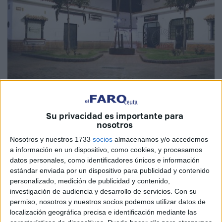
Su privacidad es importante para
Imagen de archivo / Foto: Quino
nosotros
Nosotros y nuestros 1733
socios
almacenamos y/o accedemos
a información en un dispositivo, como cookies, y procesamos
datos personales, como identificadores únicos e información
El Grupo Parlamentario
Vox Ceuta
, a través de su
estándar enviada por un dispositivo para publicidad y contenido
portavoz Juan Sergio Redondo, ha instado al
Ejecutivo
personalizado, medición de publicidad y contenido,
investigación de audiencia y desarrollo de servicios.
Con su
local
una actuación integral del
Poblado Marinero
.
permiso, nosotros y nuestros socios podemos utilizar datos de
localización geográfica precisa e identificación mediante las
Tras un
acuerdo plenario
de noviembre del 2023,