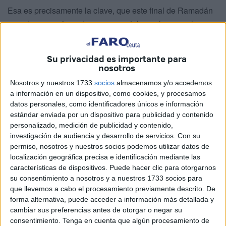
Esa es precisamente la clave, que este final de Ramadán
no solo es una jornada muy especial para los musulmanes
de Ceuta, sino que además se marca en rojo en el
calendario laboral y, ya antes, lo fue en el escolar.
Su privacidad es importante para
nosotros
Las felicitaciones de Vivas "desde lo
Nosotros y nuestros 1733
socios
almacenamos y/o accedemos
más profundo de nuestros
a información en un dispositivo, como cookies, y procesamos
datos personales, como identificadores únicos e información
corazones"
estándar enviada por un dispositivo para publicidad y contenido
personalizado, medición de publicidad y contenido,
El presidente de la Ciudad, Juan Vivas, ha trasladado sus
investigación de audiencia y desarrollo de servicios.
Con su
permiso, nosotros y nuestros socios podemos utilizar datos de
felicitaciones “desde lo más profundo de nuestros
localización geográfica precisa e identificación mediante las
corazones” a “nuestra querida comunidad musulmana por
características de dispositivos. Puede hacer clic para otorgarnos
la finalización del mes sagrado del
Ramadán
”.
su consentimiento a nosotros y a nuestros 1733 socios para
que llevemos a cabo el procesamiento previamente descrito. De
forma alternativa, puede acceder a información más detallada y
cambiar sus preferencias antes de otorgar o negar su
consentimiento.
Tenga en cuenta que algún procesamiento de