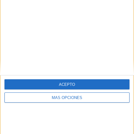
“La comunidad musulmana debe celebrar sus fiestas en
tranquilidad y familia. Deseamos parabienes en esta fiesta
de fin de Ramadán”, ha expresado también en
declaraciones a los medios de comunicación.
ACEPTO
MÁS OPCIONES
Vez primera en Loma Colmenar