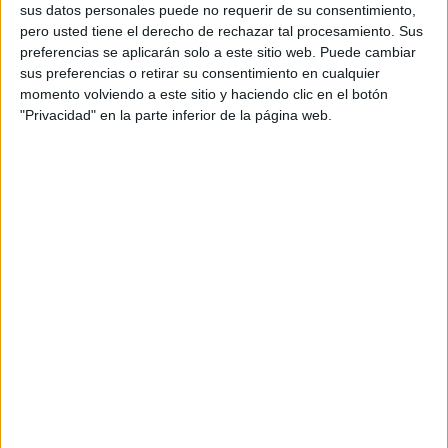
sus datos personales puede no requerir de su consentimiento,
pero usted tiene el derecho de rechazar tal procesamiento. Sus
preferencias se aplicarán solo a este sitio web. Puede cambiar
sus preferencias o retirar su consentimiento en cualquier
momento volviendo a este sitio y haciendo clic en el botón
"Privacidad" en la parte inferior de la página web.
Vivas se ha acercado en este Eid al-Fitr a saludar a la
comunidad musulmana que celebra la
Musal-la
en la
explanada de Loma Colmenar
.
El presidente de la Ciudad, junto a varios miembros del
Gobierno, y la delegada del Gobierno de España en
Ceuta, han hecho acto de presencia después de concluir