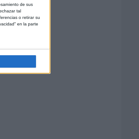
esamiento de sus
echazar tal
erencias o retirar su
vacidad" en la parte