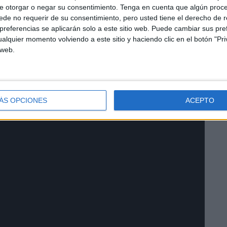
e otorgar o negar su consentimiento.
Tenga en cuenta que algún proc
de no requerir de su consentimiento, pero usted tiene el derecho de r
referencias se aplicarán solo a este sitio web. Puede cambiar sus pref
utoridades locales las cualidades de esta instalación
alquier momento volviendo a este sitio y haciendo clic en el botón "Pri
rias y medioambientales requeridas legalmente. Una
 web.
s para la Fiesta del Sacrificio que tanto tirón tiene en
udicataria para la organización de esta festividad en lo
ÁS OPCIONES
ACEPTO