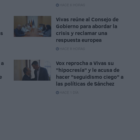
HACE 6 HORAS
Vivas reúne al Consejo de
Gobierno para abordar la
ás
crisis y reclamar una
respuesta europea
HACE 8 HORAS
 a
Vox reprocha a Vivas su
"hipocresía" y le acusa de
e
hacer "seguidismo ciego" a
las políticas de Sánchez
HACE 1 DÍA