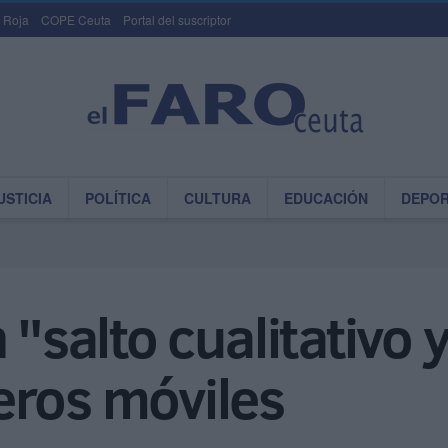
 Roja
COPE Ceuta
Portal del suscriptor
USTICIA
POLÍTICA
CULTURA
EDUCACIÓN
DEPO
 "salto cualitativo 
eros móviles