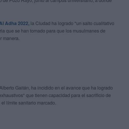
o de Pozo Rayo, junto al campus universitario, a donde
 Al Adha 2022,
la Ciudad ha logrado "un salto cualitativo
taria que se han tomado para que los musulmanes de
or manera.
Alberto Gaitán, ha incidido en el avance que ha logrado
xhaustivos" que tienen capacidad para el sacrificio de
l límite sanitario marcado.