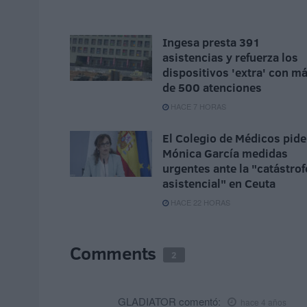
Ingesa presta 391
asistencias y refuerza los
dispositivos 'extra' con m
de 500 atenciones
HACE 7 HORAS
El Colegio de Médicos pide
Mónica García medidas
urgentes ante la "catástrof
asistencial" en Ceuta
HACE 22 HORAS
Comments
2
GLADIATOR
comentó:
hace 4 años