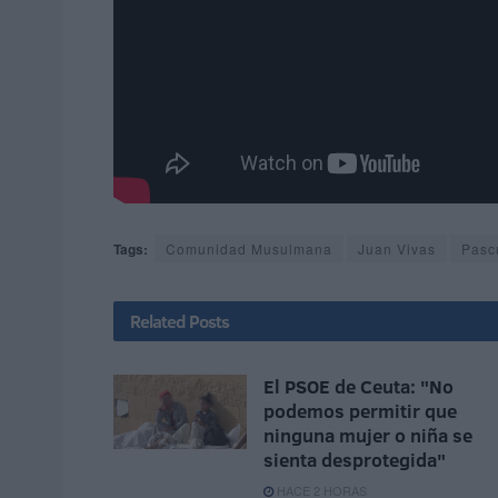
Tags:
Comunidad Musulmana
Juan Vivas
Pasc
Related
Posts
El PSOE de Ceuta: "No
podemos permitir que
ninguna mujer o niña se
sienta desprotegida"
HACE 2 HORAS