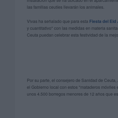
instalación que se ha ubicado en el aparcamient
las familias ceutíes llevarán los animales.
Vivas ha señalado que para esta
Fiesta del Eid
y cuantitativo" con las medidas en materia sani
Ceuta puedan celebrar esta festividad de la mej
Por su parte, el consejero de Sanidad de Ceuta, 
el Gobierno local con estos "mataderos móviles e
unos 4.500 borregos menores de 12 años que es e