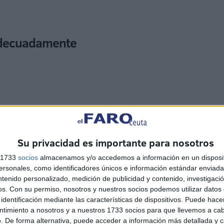
adecuadamente
 la
Fiesta del Sacrificio
de este año: el de Pozo Rayo
Su privacidad es importante para nosotros
este martes, uno junto a la antigua Estación del
Colmenar y uno más en la calle Vicente Arrás del
s 1733
socios
almacenamos y/o accedemos a información en un disposit
ipal.
sonales, como identificadores únicos e información estándar enviada 
ntenido personalizado, medición de publicidad y contenido, investigaci
os.
Con su permiso, nosotros y nuestros socios podemos utilizar datos 
identificación mediante las características de dispositivos. Puede hacer
ntimiento a nosotros y a nuestros 1733 socios para que llevemos a ca
. De forma alternativa, puede acceder a información más detallada y 