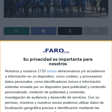
El conocimiento y la formación, constituyen piedra angular
en la vida de las personas. Los europeos dependemos de
ellas más que nunca, por lo que deben seguir siendo
Su privacidad es importante para
objeto de atención. En una democracia cada vez más
nosotros
compleja y participativa, la educación cumple una función
Nosotros y nuestros 1733
socios
almacenamos y/o accedemos
social de primer orden, siendo entre los medios a nuestro
a información en un dispositivo, como cookies, y procesamos
alcance, el más adecuado para promover la mejora de la
datos personales, como identificadores únicos e información
estándar enviada por un dispositivo para publicidad y contenido
sociedad.En un mundo de cambios rápidos en el que los
personalizado, medición de publicidad y contenido,
jóvenes tienen que conformar el futuro de Europa, uno de
investigación de audiencia y desarrollo de servicios.
Con su
los retos es ofrecerles entrada en el mundo laboral con
permiso, nosotros y nuestros socios podemos utilizar datos de
objetivos de competitividad y potencial científico. Es
localización geográfica precisa e identificación mediante las