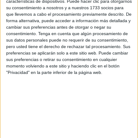
características de dispositivos. Puede hacer clic para otorgarnos
compatible enseñar lo útil para la vida con tiempo y tesón,
su consentimiento a nosotros y a nuestros 1733 socios para
prepararlos para el desempeño cualificado de diversas
que llevemos a cabo el procesamiento previamente descrito. De
profesiones, y determinar lo que conviene para su
forma alternativa, puede acceder a información más detallada y
participación activa en la vida social, cultural y económica.
cambiar sus preferencias antes de otorgar o negar su
consentimiento.
Tenga en cuenta que algún procesamiento de
La necesidad principal es fomentar hábitos de logro
sus datos personales puede no requerir de su consentimiento,
dirigidos al dominio de la propia autoestima personal,
pero usted tiene el derecho de rechazar tal procesamiento. Sus
ofreciendo una formación para el saber hacer y para saber
preferencias se aplicarán solo a este sitio web. Puede cambiar
vivir.La educación que parte del respeto y la valoración de
sus preferencias o retirar su consentimiento en cualquier
momento volviendo a este sitio y haciendo clic en el botón
la diversidad, cruza cualquier límite, lingüístico, político o
"Privacidad" en la parte inferior de la página web.
étnico. Educar así es formar el carácter para que cumpla
un proceso de socialización imprescindible, sabiendo que
el proceso de aprendizaje se proyecta a lo largo de toda la
vida de la persona. Los jóvenes ceutíes, al igual que en el
resto de Europa, han ido cambiando con la sociedad, y
debemos posibilitar su aprendizaje de cosas distintas.El
Partido Popular Europeo es una escuela de libertad y
dignidad, de trabajo y espíritu de constancia. Todos los