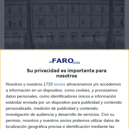
Su privacidad es importante para
Imagen de archivo
nosotros
Nosotros y nuestros 1733
socios
almacenamos y/o accedemos
a información en un dispositivo, como cookies, y procesamos
datos personales, como identificadores únicos e información
El grupo de estudiantes del segundo curso de
Educación
estándar enviada por un dispositivo para publicidad y contenido
Social
, en la Facultad de Educación, Economía y
personalizado, medición de publicidad y contenido,
Tecnología de Ceuta de la
Universidad
de Granada, ha
investigación de audiencia y desarrollo de servicios.
Con su
desarrollado un proyecto integral que concentra las
permiso, nosotros y nuestros socios podemos utilizar datos de
localización geográfica precisa e identificación mediante las
diversas
opciones formativas
disponibles en la ciudad