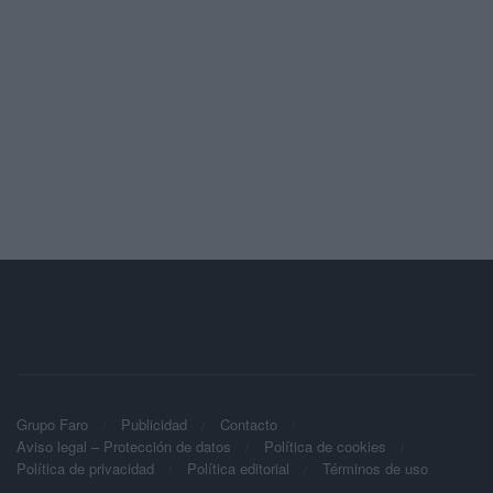
Grupo Faro
Publicidad
Contacto
Aviso legal – Protección de datos
Política de cookies
Política de privacidad
Política editorial
Términos de uso