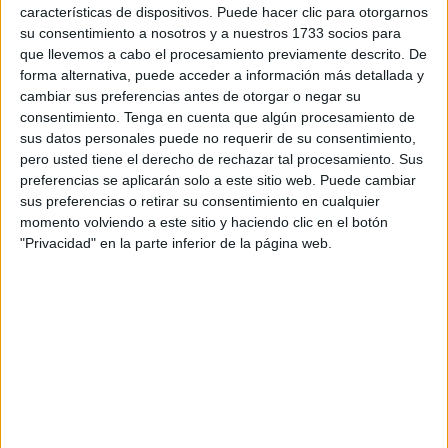
características de dispositivos. Puede hacer clic para otorgarnos
autónoma.
su consentimiento a nosotros y a nuestros 1733 socios para
que llevemos a cabo el procesamiento previamente descrito. De
El propósito principal de esta iniciativa es proporcionar
forma alternativa, puede acceder a información más detallada y
una amplia gama de información sobre las distintas ofertas
cambiar sus preferencias antes de otorgar o negar su
educativas, con el objetivo de facilitar el acceso a todos los
consentimiento.
Tenga en cuenta que algún procesamiento de
sus datos personales puede no requerir de su consentimiento,
ciudadanos interesados en continuar su formación.
pero usted tiene el derecho de rechazar tal procesamiento. Sus
preferencias se aplicarán solo a este sitio web. Puede cambiar
Esto incluye tanto aquellos que buscan mejorar sus
sus preferencias o retirar su consentimiento en cualquier
habilidades para el
empleo
como aquellos que desean
momento volviendo a este sitio y haciendo clic en el botón
adquirir nuevos conocimientos.
"Privacidad" en la parte inferior de la página web.
El proyecto tiene como enfoque brindar toda la información
necesaria sobre cualquier etapa educativa. Esto implica
ayudar a padres/madres que buscan inscribir a sus
hijos/as en una escuela infantil o centro educativo por
primera vez, así como apoyar a personas interesadas en
formarse en cualquier área educativa disponible en
nuestra ciudad. Por ende, se ofrece un extenso abanico de