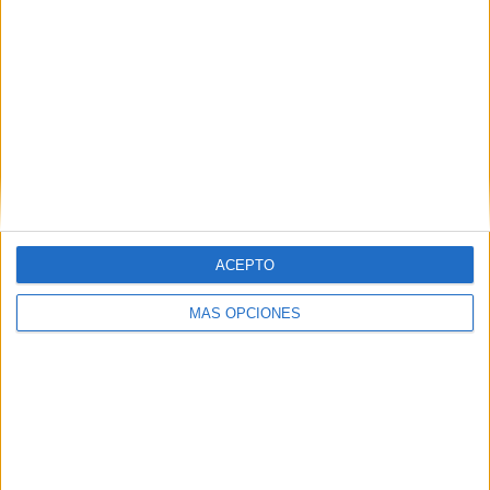
Informática
Educación Infantil.
Equipos participantes:
1º de Enfermería (mañana y tarde)
1º de Empresariales
ACEPTO
1º de Informática
MÁS OPCIONES
1º de Educación Social
1º de Educación Primaria
1º de Educación Infantil
Profesores y PTGAS nuevos