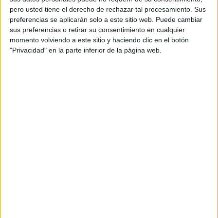
pero usted tiene el derecho de rechazar tal procesamiento. Sus
preferencias se aplicarán solo a este sitio web. Puede cambiar
sus preferencias o retirar su consentimiento en cualquier
momento volviendo a este sitio y haciendo clic en el botón
"Privacidad" en la parte inferior de la página web.
Una jornada de deporte y
socialización
Desde las 21:00 hasta las 23:00 horas
, el campus se
convirtió en un gran circuito de
juegos tradicionales
: el