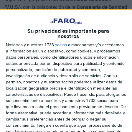
(V.U.S.)
, con la colaboración de la
Consejería de Sanidad
y Consumo de Ceuta
y la
Casa de la Juventud
.
Este año, el equipo que se alzó con el primer puesto fue el
Su privacidad es importante para
de
Educación Social
, tras una emocionante jornada de
nosotros
juegos, convivencia y animación
en la que participaron
Nosotros y nuestros 1733
socios
almacenamos y/o accedemos
un total de
16 equipos
, formados por estudiantes de
a información en un dispositivo, como cookies, y procesamos
primero, alumnado veterano, profesorado y personal
datos personales, como identificadores únicos e información
estándar enviada por un dispositivo para publicidad y contenido
técnico del campus.
Informática
e
Infantil
completaron el
personalizado, medición de publicidad y contenido,
podio en segunda y tercera posición, respectivamente.
investigación de audiencia y desarrollo de servicios.
Con su
permiso, nosotros y nuestros socios podemos utilizar datos de
El campus de Ceuta se llenó de vida en la noche del
localización geográfica precisa e identificación mediante las
pasado martes entre los alumnos de diferentes grados que
características de dispositivos. Puede hacer clic para otorgarnos
cursan en la ciudad autónoma
en un ambiente mágico y
su consentimiento a nosotros y a nuestros 1733 socios para
que llevemos a cabo el procesamiento previamente descrito. De
de convivencia.
forma alternativa, puede acceder a información más detallada y
cambiar sus preferencias antes de otorgar o negar su
consentimiento.
Tenga en cuenta que algún procesamiento de
sus datos personales puede no requerir de su consentimiento,