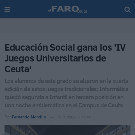
Educación Social gana los 'IV
Juegos Universitarios de
Ceuta'
Los alumnos de este grado se alzaron en la cuarta
edición de estos juegos tradicionales; Informática
quedó segunda e Infantil en tercera posición en
una noche emblemática en el Campus de Ceuta
Por
Fernando Morcillo
15/10/2025 - 11:44