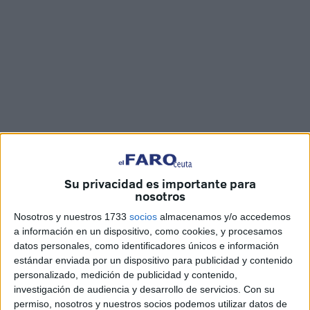
Imagen: Kike Román
Su privacidad es importante para
nosotros
Nosotros y nuestros 1733
socios
almacenamos y/o accedemos
El
director deportivo
de la
Agrupación Deportiva
a información en un dispositivo, como cookies, y procesamos
Ceuta
, Edu Villegas, ha hablado en las pistas de atletismo
datos personales, como identificadores únicos e información
en la vuelta al
entrenamiento
del equipo para analizar
estándar enviada por un dispositivo para publicidad y contenido
personalizado, medición de publicidad y contenido,
cómo va la planificación del equipo para la temporada 24-
investigación de audiencia y desarrollo de servicios.
Con su
25.
permiso, nosotros y nuestros socios podemos utilizar datos de