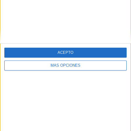
afirmó Villegas.
El primer día de entreno ha culminado con la
comparecencia de tres estandartes del club como el
director deportivo, el presidente y el entrenador.
ACEPTO
MÁS OPCIONES
Tags:
AD Ceuta
deportes
Fútbol