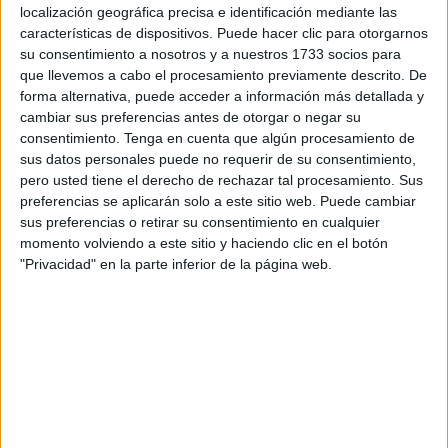
localización geográfica precisa e identificación mediante las
Edu Villegas se ha mostrado contento por cómo esta
características de dispositivos. Puede hacer clic para otorgarnos
progresando el club: “Está siendo un ritmo frenético,
su consentimiento a nosotros y a nuestros 1733 socios para
hemos traído a los perfiles y futbolistas que queríamos,
que llevemos a cabo el procesamiento previamente descrito. De
Ceuta es un espejo donde se están mirando ya muchos
forma alternativa, puede acceder a información más detallada y
cambiar sus preferencias antes de otorgar o negar su
futbolistas importantes y un modelo a seguir. Lo estamos
consentimiento.
Tenga en cuenta que algún procesamiento de
notando en el paso del mercado y la verdad es que todo lo
sus datos personales puede no requerir de su consentimiento,
que venimos haciendo atrás y lo que este club lleva
pero usted tiene el derecho de rechazar tal procesamiento. Sus
consiguiendo tiempo atrás se está reflejando en el fútbol
preferencias se aplicarán solo a este sitio web. Puede cambiar
sus preferencias o retirar su consentimiento en cualquier
español”, afirmó Villegas.
momento volviendo a este sitio y haciendo clic en el botón
"Privacidad" en la parte inferior de la página web.
El jerezano también ha querido destacar los grandes
refuerzos que ha hecho el Ceuta en este mercado de
fichajes: “A día de hoy tenemos armado un equipo
bastante competitivo en todas las líneas donde hay
calidad, talento y jugadores de alto nivel, estamos
bastantes tranquilos y contentos con el armazón que
tenemos”.