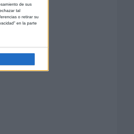
esamiento de sus
echazar tal
erencias o retirar su
vacidad" en la parte