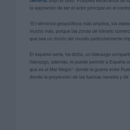
General.
Bajo el título ‘Posibles escenarios de 
la aspiración de ser el actor principal en el contr
“En términos geopolíticos más amplios, los estre
mucho más, porque las zonas de tránsito comerci
que sea un rincón del mundo particularmente imp
El español sería, ha dicho, un liderazgo compart
liderazgo, además, le puede permitir a España co
que es el Mar Negro”- donde la guerra entre Rusi
donde la proyección de las fuerzas navales y de 