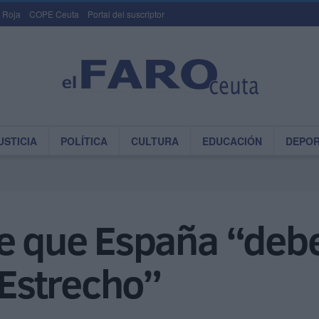
 Roja
COPE Ceuta
Portal del suscriptor
USTICIA
POLÍTICA
CULTURA
EDUCACIÓN
DEPO
e que España “debe
 Estrecho”