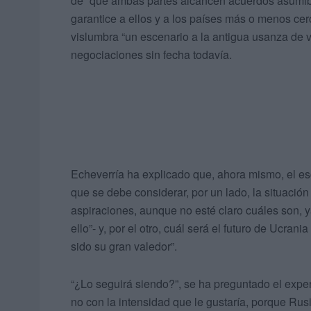
de “que ambas partes alcancen acuerdos asumibl
garantice a ellos y a los países más o menos cerc
vislumbra “un escenario a la antigua usanza de 
negociaciones sin fecha todavía.
Echeverría ha explicado que, ahora mismo, el esc
que se debe considerar, por un lado, la situación
aspiraciones, aunque no esté claro cuáles son, y
ello”- y, por el otro, cuál será el futuro de Ucr
sido su gran valedor”.
“¿Lo seguirá siendo?”, se ha preguntado el exper
no con la intensidad que le gustaría, porque Ru