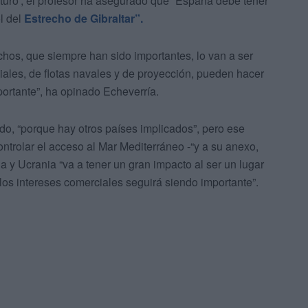
futuro’, el profesor ha asegurado que “España debe tener
ol del
Estrecho de Gibraltar”.
chos, que siempre han sido importantes, lo van a ser
ales, de flotas navales y de proyección, pueden hacer
ortante”, ha opinado Echeverría.
ido, “porque hay otros países implicados”, pero ese
ntrolar el acceso al Mar Mediterráneo -“y a su anexo,
a y Ucrania “va a tener un gran impacto al ser un lugar
los intereses comerciales seguirá siendo importante”.