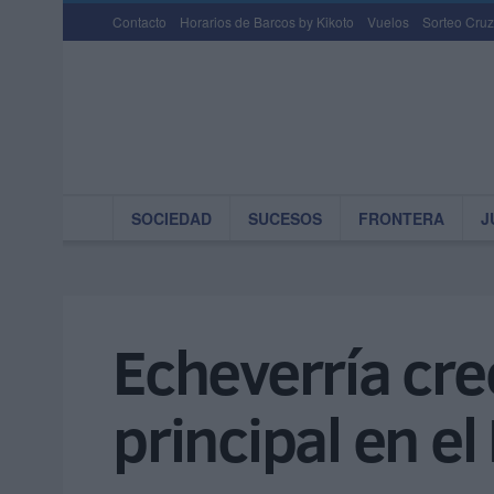
Contacto
Horarios de Barcos by Kikoto
Vuelos
Sorteo Cruz
SOCIEDAD
SUCESOS
FRONTERA
J
Echeverría cre
principal en el