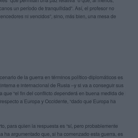
es” que permitan una paz relativa “o que, al menos,
anos un período de tranquilidad”. Así, el profesor no
vencedores ni vencidos”, sino, más bien, una mesa de
enario de la guerra en términos político-diplomáticos es
 interna e internacional de Rusia –y si va a conseguir sus
a que “el fin del conflicto dependerá en buena medida de
ania respecto a Europa y Occidente, “dado que Europa ha
to, para quien la respuesta es “sí, pero probablemente
sia ha argumentado que, si ha comenzado esta guerra, es