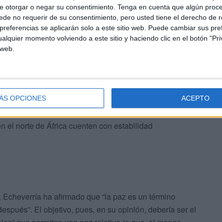
e otorgar o negar su consentimiento.
Tenga en cuenta que algún proc
de no requerir de su consentimiento, pero usted tiene el derecho de r
referencias se aplicarán solo a este sitio web. Puede cambiar sus pref
alquier momento volviendo a este sitio y haciendo clic en el botón "Pri
 web.
ado la importancia de la situación estratégica de Ceuta
en estos momentos “toda la atención, todo el interés,
sí, Echeverría ha recordado que Ceuta se ubica en el
l, dos subregiones en un proceso delicado”. En este
ÁS OPCIONES
ACEPTO
 para que la normalidad, estabilidad y tranquilidad de
en el norte de África cuenten con estabilidad
í, Echeverría ha afirmado que “la paz es un término
espués”. El objetivo, pues, en su opinión, debería ser el