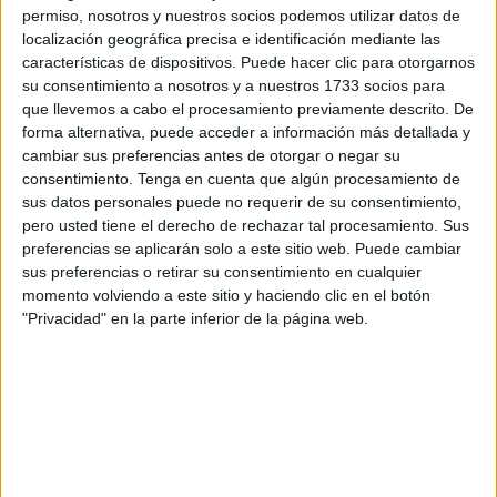
Puerto y Dvo. UA Ceutí
firmaron tablas en el
derbi de
permiso, nosotros y nuestros socios podemos utilizar datos de
Ceuta
en un buen encuentro plagado de goles. El
localización geográfica precisa e identificación mediante las
características de dispositivos. Puede hacer clic para otorgarnos
resultado fue de 3-3, lo que fue un buen partido entre los
su consentimiento a nosotros y a nuestros 1733 socios para
juveniles de la ciudad autónoma.
que llevemos a cabo el procesamiento previamente descrito. De
forma alternativa, puede acceder a información más detallada y
El CD Puerto comenzó mejor que su rival los primeros
cambiar sus preferencias antes de otorgar o negar su
instantes de encuentro dominando y teniendo las
consentimiento.
Tenga en cuenta que algún procesamiento de
ocasiones más claras pero el portero Migue detuvo las
sus datos personales puede no requerir de su consentimiento,
pero usted tiene el derecho de rechazar tal procesamiento. Sus
acometidas de los portuarios.
preferencias se aplicarán solo a este sitio web. Puede cambiar
sus preferencias o retirar su consentimiento en cualquier
Los deportivistas por su parte no encontraban la manera
momento volviendo a este sitio y haciendo clic en el botón
de plantarse en el área de Álvaro sólo se defendían con
"Privacidad" en la parte inferior de la página web.
balones largos en busca de alguna oportunidad.
Con el paso de los minutos el Dvo. UA Ceutí mejoró y tuvo
la primera ocasión en un mano a mano que atajó Álvaro.
Pero en la siguiente los de
Nepo
encontraron fortuna. El
Deportivo Unión África Ceutí se adelantó en el marcador