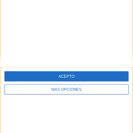
Miguel que el Ceutí en la contra tuvo varias oportunidades
para aumentar su renta en el marcador.
Pero fue Anuar quien puso el empate definitivo a tres goles
deleitando a los aficionados con un gran derbi.
ACEPTO
MÁS OPCIONES