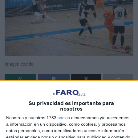
Imagen cedida
La
Unión África Ceutí
ha perdido por 6-2
frente al Burela
FS
en un partido donde el resultado no ha señalado lo
Su privacidad es importante para
nosotros
visto
en la pista
pero que se ha decantado para los
gallegos en momentos y decisiones claves.
Nosotros y nuestros 1733
socios
almacenamos y/o accedemos
a información en un dispositivo, como cookies, y procesamos
El
partido
comenzaba bien para los unionistas que en el
datos personales, como identificadores únicos e información
estándar enviada por un dispositivo para publicidad y contenido