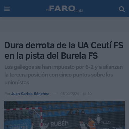
Dura derrota de la UA Ceutí FS
en la pista del Burela FS
Los gallegos se han impuesto por 6-2 y a afianzan
la tercera posición con cinco puntos sobre los
unionistas
Por
Juan Carlos Sánchez
25/02/2024 - 14:30