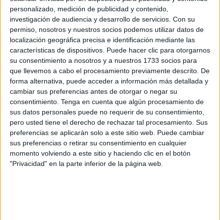
minuto 2 se adelantaba con el 0-1 marcado por Abraham
personalizado, medición de publicidad y contenido,
de falta directa a la que no pudo llegar Kaluza.
investigación de audiencia y desarrollo de servicios.
Con su
permiso, nosotros y nuestros socios podemos utilizar datos de
Los gallegos reaccionaron de inmediato y comenzaron a
localización geográfica precisa e identificación mediante las
crear ocasiones de gol. Álex García lo intentó con un
características de dispositivos. Puede hacer clic para otorgarnos
disparo desde fuera del área que despejó Rafa López y el
su consentimiento a nosotros y a nuestros 1733 socios para
que llevemos a cabo el procesamiento previamente descrito. De
portero Kaluza se sacó un zapatazo desde fuera del área
forma alternativa, puede acceder a información más detallada y
que se estrelló en el larguero.
cambiar sus preferencias antes de otorgar o negar su
consentimiento.
Tenga en cuenta que algún procesamiento de
Rafa Lópe volvió a aparecer para despejar con el pie un
sus datos personales puede no requerir de su consentimiento,
disparo de Álex García y en el minuto 8, Quelle se queda
pero usted tiene el derecho de rechazar tal procesamiento. Sus
solo ante el portero caballa pero dispara alto.
preferencias se aplicarán solo a este sitio web. Puede cambiar
sus preferencias o retirar su consentimiento en cualquier
En el minuto 10 se nuevo el Burela se encontró con el palo
momento volviendo a este sitio y haciendo clic en el botón
"Privacidad" en la parte inferior de la página web.
tras un remate desde el lateral de Malaguti y en la
siguiente jugada Rafa López bloqueó un disparo peligroso
de Álex García.
Ocasiones para aumentar la