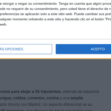
 inéditas
en la historia del
Servicio Marítimo de la
e otorgar o negar su consentimiento.
Tenga en cuenta que algún proc
ón de Vigo
, ha supuesto una inversión de
35 millones
de no requerir de su consentimiento, pero usted tiene el derecho de r
referencias se aplicarán solo a este sitio web. Puede cambiar sus pref
uropeos
.
alquier momento volviendo a este sitio y haciendo clic en el botón "Pri
 web.
 operativo
,
cinco cubiertas
,
un ROV (vehículo
escender hasta 1.000 metros para inspecciones
dos
embarcaciones rígidas
para intervenciones rápidas
ÁS OPCIONES
ACEPTO
otes para alojar a 56 tripulantes
, además de espacios
morgue, celdas, comedor, cocina
y una
amplia
cto directo con Madrid. Un aspecto diferencial es su
100 personas
, que dispone de áreas separadas para