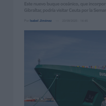
Este nuevo buque oceánico, que incorpora 
Gibraltar, podría visitar Ceuta por la Sema
Por
Isabel Jiménez
23/09/2025 - 14:45