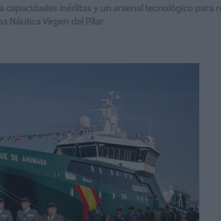
capacidades inéditas y un arsenal tecnológico para red
na Náutica Virgen del Pilar