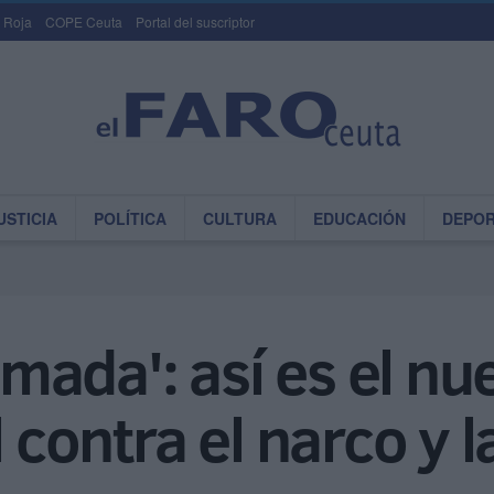
 Roja
COPE Ceuta
Portal del suscriptor
USTICIA
POLÍTICA
CULTURA
EDUCACIÓN
DEPO
mada': así es el nu
l contra el narco y 