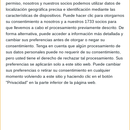
En un mensaje publicado en su red social, Truth Social,
permiso, nosotros y nuestros socios podemos utilizar datos de
localización geográfica precisa e identificación mediante las
Trump
expresó su confianza en que Buchan «jugará un
características de dispositivos. Puede hacer clic para otorgarnos
papel clave mientras fortalecemos la paz, la libertad y la
su consentimiento a nosotros y a nuestros 1733 socios para
prosperidad para nuestros dos países».
que llevemos a cabo el procesamiento previamente descrito. De
forma alternativa, puede acceder a información más detallada y
Buchan, originario de Carolina del Norte, cuenta con una
cambiar sus preferencias antes de otorgar o negar su
amplia trayectoria en el ámbito diplomático, habiendo
consentimiento.
Tenga en cuenta que algún procesamiento de
sus datos personales puede no requerir de su consentimiento,
servido como embajador de Estados Unidos en España y
pero usted tiene el derecho de rechazar tal procesamiento. Sus
Andorra de 2017 a 2021.
preferencias se aplicarán solo a este sitio web. Puede cambiar
sus preferencias o retirar su consentimiento en cualquier
Empresario, inversor financiero, granjero y filántropo
momento volviendo a este sitio y haciendo clic en el botón
estadounidense, Duke es fundador y presidente ejecutivo
"Privacidad" en la parte inferior de la página web.
de Hunter Global Inverstors, una empresa privada de
inversiones y tiene amistades en Ceuta.
Encuentro con Vivas en 2019
Buchan es miembro del Consejo Presidencial del Comité