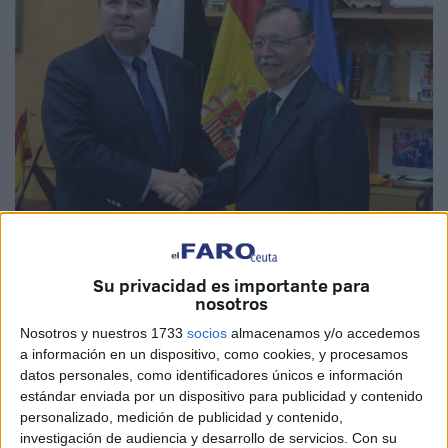
Imagen de archivo
Su privacidad es importante para
nosotros
Nosotros y nuestros 1733
socios
almacenamos y/o accedemos
No es desconocido para Ceuta. De hecho, siendo
a información en un dispositivo, como cookies, y procesamos
embajador de Estados Unidos de América,
Richard Duke
datos personales, como identificadores únicos e información
Buchan III
visitó nuestra ciudad. Ahora Donald Trump lo
estándar enviada por un dispositivo para publicidad y contenido
ha nombrado embajador de EEUU en
Marruecos
.
personalizado, medición de publicidad y contenido,
investigación de audiencia y desarrollo de servicios.
Con su