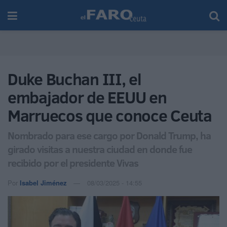
Duke Buchan III, el
embajador de EEUU en
Marruecos que conoce Ceuta
Nombrado para ese cargo por Donald Trump, ha
girado visitas a nuestra ciudad en donde fue
recibido por el presidente Vivas
Por
Isabel Jiménez
08/03/2025 - 14:55