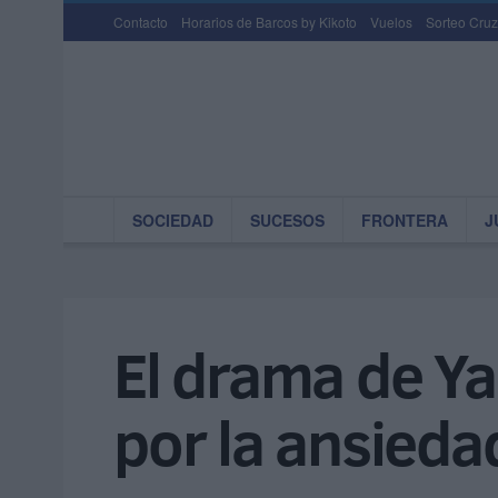
Contacto
Horarios de Barcos by Kikoto
Vuelos
Sorteo Cruz
SOCIEDAD
SUCESOS
FRONTERA
J
El drama de Ya
por la ansied