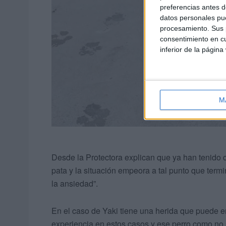
preferencias antes d
datos personales pue
procesamiento. Sus p
consentimiento en cu
inferior de la página
M
Desde la Protectora explican que ya han tenido 
pata y la situación empeora a tal punto que ter
la ansiedad”.
En el caso de Yaki tiene una herida que puede 
experiencia en estos casos y ese perro como no sa