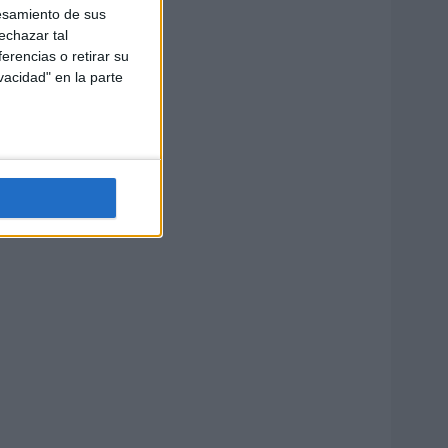
esamiento de sus
echazar tal
erencias o retirar su
vacidad" en la parte