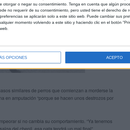
e otorgar o negar su consentimiento.
Tenga en cuenta que algún proc
de no requerir de su consentimiento, pero usted tiene el derecho de r
referencias se aplicarán solo a este sitio web. Puede cambiar sus pref
alquier momento volviendo a este sitio y haciendo clic en el botón "Pri
 web.
ÁS OPCIONES
ACEPTO
casos similares de perros que comienzan a morderse la
mina en amputación “porque se hacen unos destrozos por
empeorar si no cambia su comportamiento. “Ya tenemos
lga del chenil, esa pata tendrá un mal final”.