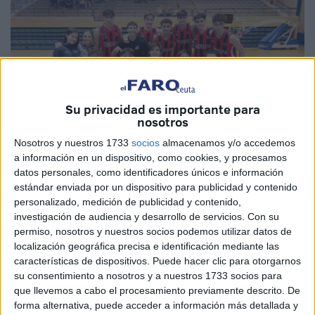
Su privacidad es importante para
nosotros
Nosotros y nuestros 1733
socios
almacenamos y/o accedemos
a información en un dispositivo, como cookies, y procesamos
datos personales, como identificadores únicos e información
estándar enviada por un dispositivo para publicidad y contenido
Imagen cedida
personalizado, medición de publicidad y contenido,
investigación de audiencia y desarrollo de servicios.
Con su
permiso, nosotros y nuestros socios podemos utilizar datos de
localización geográfica precisa e identificación mediante las
características de dispositivos. Puede hacer clic para otorgarnos
El
Dragons Camoens
Ceuta empezó de la mejor manera
su consentimiento a nosotros y a nuestros 1733 socios para
la segunda fase de la liga gaditana en su aspiración por
que llevemos a cabo el procesamiento previamente descrito. De
seguir creciendo en esta competición. Los de Nacho de
forma alternativa, puede acceder a información más detallada y