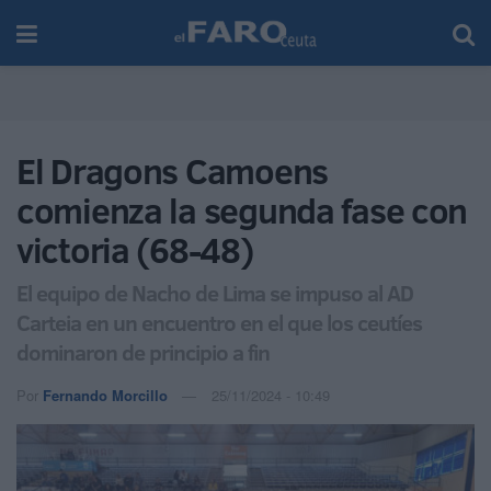
El Dragons Camoens
comienza la segunda fase con
victoria (68-48)
El equipo de Nacho de Lima se impuso al AD
Carteia en un encuentro en el que los ceutíes
dominaron de principio a fin
Por
Fernando Morcillo
25/11/2024 - 10:49