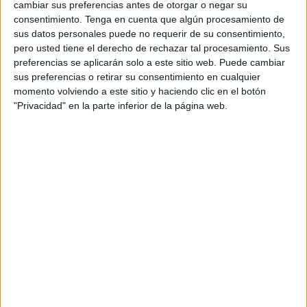
Lima vencieron al
AD Carteia
por un 68-48.
cambiar sus preferencias antes de otorgar o negar su
consentimiento.
Tenga en cuenta que algún procesamiento de
El equipo caballa demostró estar en un gran nivel y
sus datos personales puede no requerir de su consentimiento,
pero usted tiene el derecho de rechazar tal procesamiento. Sus
afrontar la segunda parte de la temporada con la clara
preferencias se aplicarán solo a este sitio web. Puede cambiar
intención de progresar en su juego. Los ceutíes quedaron
sus preferencias o retirar su consentimiento en cualquier
encuadrados en el grupo 2 de esta
segunda fase
de la
momento volviendo a este sitio y haciendo clic en el botón
Copa Andalucía B con diferente equipos del sur de la
"Privacidad" en la parte inferior de la página web.
península.
En este primer partido los dirigidos por Nacho de Lima se
enfrentaron al AD Carteia en el que el primer cuarto
desplegaron una gran versión de baloncesto donde se
impusieron por 25-9, demostrando un gran acierto de cara
a canasta.
Fue un partido intenso en el que los ceutíes estuvieron
sólidos en defensa, una faceta que también se vio en el
segundo cuarto donde el Carteia sólo anotó 11 puntos
frente a 13 del Camoens.