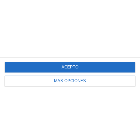
vuelva a la competición tras unas temporadas sin poder
hacerlo y deseando de que empiece la campaña.
Tags:
Algeciras
Baloncesto
deportes
Related
Posts
El Imperio AD Ceuta renueva a Alejandro
Rodríguez
ACEPTO
HACE 16 HORAS
MÁS OPCIONES
Ramia Maimón renueva con el BM
Estudiantes
HACE 17 HORAS
Sumar pide que España no organice con
Marruecos el Mundial de fútbol de 2030
HACE 19 HORAS