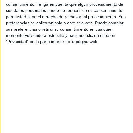
consentimiento.
Tenga en cuenta que algún procesamiento de
El resultado en estos casos es lo de menos al ser un
sus datos personales puede no requerir de su consentimiento,
encuentro preparatorio para la competición. Para el
pero usted tiene el derecho de rechazar tal procesamiento. Sus
conjunto que dirige
Nacho de Lima
este partido fue “un
preferencias se aplicarán solo a este sitio web. Puede cambiar
gran encuentro entre dos equipos muy defensivos”.
sus preferencias o retirar su consentimiento en cualquier
momento volviendo a este sitio y haciendo clic en el botón
Este encuentro
ha servido para ensayar y prepara
"Privacidad" en la parte inferior de la página web.
jugadas de cara al inicio del campeonato liguero y que ha
puesto en práctica la intensidad del Dragons Camoens en
este amistoso.
Lo que busca el entrenador es “hacer piña y amistad” entre
los jugadores y cuerpo técnico. Es más, después del
partido, la expedición caballa se fue a disfrutar de una gran
jornada de convivencia por la ciudad de Algeciras.
Desde el cuerpo técnico han querido recalcar el
agradecimiento al equipo UDEA Algeciras por el “trato
exquisito”
al ‘Dragons Camoens’
y por su amabilidad