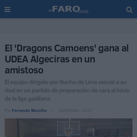
El 'Dragons Camoens' gana al
UDEA Algeciras en un
amistoso
El equipo dirigido por Nacho de Lima venció a su
rival en un partido de preparación de cara al inicio
de la liga gaditana
Por
Fernando Morcillo
23/09/2024 - 13:57