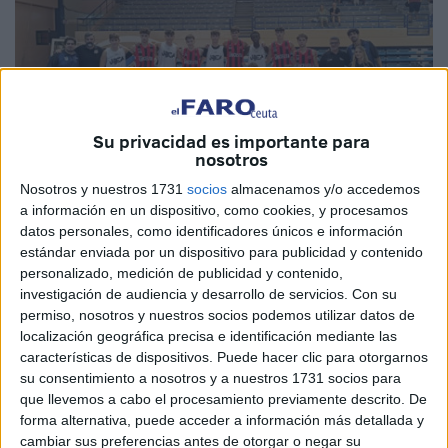
Su privacidad es importante para
nosotros
Nosotros y nuestros 1731
socios
almacenamos y/o accedemos
a información en un dispositivo, como cookies, y procesamos
Imágenes cedidas
datos personales, como identificadores únicos e información
estándar enviada por un dispositivo para publicidad y contenido
personalizado, medición de publicidad y contenido,
investigación de audiencia y desarrollo de servicios.
Con su
permiso, nosotros y nuestros socios podemos utilizar datos de
El
‘Dragons Camoens’
disputó un partido amistoso contra
localización geográfica precisa e identificación mediante las
la
UDEA Algeciras
el pasado sábado con el objetivo de
características de dispositivos. Puede hacer clic para otorgarnos
preparar el inicio de liga gaditana en el grupo B en la
su consentimiento a nosotros y a nuestros 1731 socios para
categoría junior donde se saldó con una victoria para los
que llevemos a cabo el procesamiento previamente descrito. De
forma alternativa, puede acceder a información más detallada y
ceutíes.
cambiar sus preferencias antes de otorgar o negar su