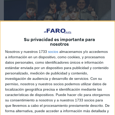
Su privacidad es importante para
nosotros
Nosotros y nuestros 1733
socios
almacenamos y/o accedemos
a información en un dispositivo, como cookies, y procesamos
datos personales, como identificadores únicos e información
Imagen cedida
estándar enviada por un dispositivo para publicidad y contenido
personalizado, medición de publicidad y contenido,
investigación de audiencia y desarrollo de servicios.
Con su
permiso, nosotros y nuestros socios podemos utilizar datos de
El Dragons Camoens se ha encontrado con el
pabellón
localización geográfica precisa e identificación mediante las
características de dispositivos. Puede hacer clic para otorgarnos
Antonio Campoamor
cerrado este jueves, día que tienen
su consentimiento a nosotros y a nuestros 1733 socios para
asignado por la federación para entrenar. Desde el club
que llevemos a cabo el procesamiento previamente descrito. De
han elevado la voz por esta situación al no realizar
forma alternativa, puede acceder a información más detallada y