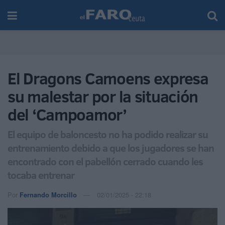
El Dragons Camoens expresa
su malestar por la situación
del ‘Campoamor’
El equipo de baloncesto no ha podido realizar su
entrenamiento debido a que los jugadores se han
encontrado con el pabellón cerrado cuando les
tocaba entrenar
Por
Fernando Morcillo
02/01/2025 - 22:18