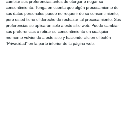
completar sus entrenamientos.
cambiar sus preferencias antes de otorgar o negar su
consentimiento.
Tenga en cuenta que algún procesamiento de
Desde la entidad deportiva, se han mostrado descontentos
sus datos personales puede no requerir de su consentimiento,
pero usted tiene el derecho de rechazar tal procesamiento. Sus
al no disponer del pabellón habitual para realizar sus
preferencias se aplicarán solo a este sitio web. Puede cambiar
sesiones correspondiente de cara a la liga provincial de
sus preferencias o retirar su consentimiento en cualquier
Cádiz en la que el cuadro de Nacho de Lima está en la
momento volviendo a este sitio y haciendo clic en el botón
segunda fase.
"Privacidad" en la parte inferior de la página web.
En este periodo vacacional de Navidad es complejo que
completar un entreno con todos los
jugadores
pero este
jueves consiguieron juntarse para ir a entrenar de 20:00 a
21:30 horas, una gestión realizada por el director deportivo
del Dragons Camoens.
La plantilla acudió al ‘Campoamor’ para ejercitarse y no
perder el ritmo en
Navidades
pero se encontraron con la
sorpresa de que estaba cerrado, no pudiendo entrenar. No
es la primera vez que pasa ya que en alguna otra ocasión
se han encontrado con esta misma situación.